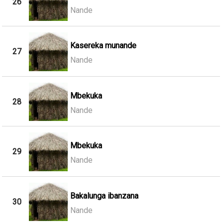
26
Nande
Kasereka munande
27
Nande
Mbekuka
28
Nande
Mbekuka
29
Nande
Bakalunga ibanzana
30
Nande