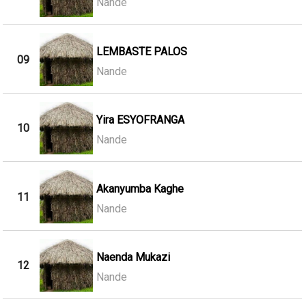
Nande
LEMBASTE PALOS
09
Nande
Yira ESYOFRANGA
10
Nande
Akanyumba Kaghe
11
Nande
Naenda Mukazi
12
Nande