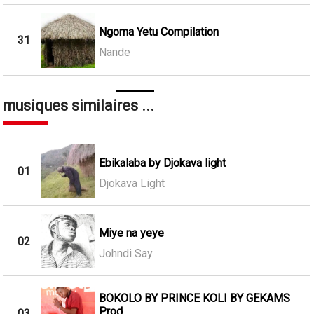
Ngoma Yetu Compilation
31
Nande
musiques similaires ...
Ebikalaba by Djokava light
01
Djokava Light
Miye na yeye
02
Johndi Say
BOKOLO BY PRINCE KOLI BY GEKAMS
Prod
03