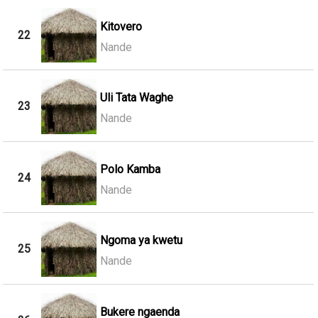
Kitovero
22
Nande
Uli Tata Waghe
23
Nande
Polo Kamba
24
Nande
Ngoma ya kwetu
25
Nande
Bukere ngaenda