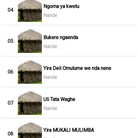
Ngoma ya kwetu
04
Nande
Bukere ngaenda
05
Nande
Yira Deli Omulume we nda nene
06
Nande
Uli Tata Waghe
07
Nande
Yira MUKALI MULIMBA
08