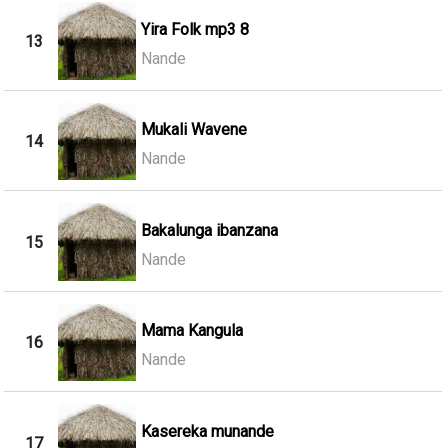
Yira Folk mp3 8
13
Nande
Mukali Wavene
14
Nande
Bakalunga ibanzana
15
Nande
Mama Kangula
16
Nande
Kasereka munande
17