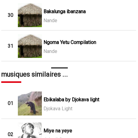
Bakalunga ibanzana
30
Nande
Ngoma Yetu Compilation
31
Nande
musiques similaires ...
Ebikalaba by Djokava light
01
Djokava Light
Miye na yeye
02