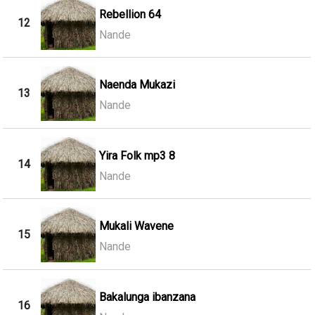
Rebellion 64
12
Nande
Naenda Mukazi
13
Nande
Yira Folk mp3 8
14
Nande
Mukali Wavene
15
Nande
Bakalunga ibanzana
16