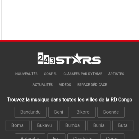
NOUVEAUTÉS
GOSPEL
CLASSÉES PAR RYTHME
ARTISTES
ACTUALITÉS
VIDÉOS
ESPACE DÉDICACE
Trouvez la musique dans toutes les villes de la RD Congo
Bandundu
Beni
Bikoro
Boende
Boma
Bukavu
Bumba
Bunia
Buta
Butembo
Fizi
Gbadolite
Goma