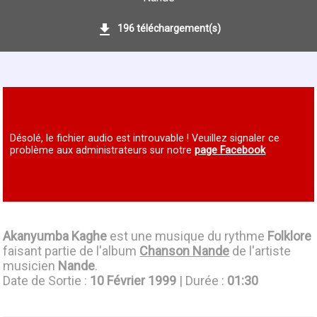
196 téléchargement(s)
Désolé, le fichier audio est introuvable ! Veuillez signaler ce
problème aux administrateurs sur notre
page Facebook
Akanyumba Kaghe
est une musique du rythme
Folklore
faisant partie de l'album
Chanson Nande
de l'artiste
musicien
Nande
.
Date de Sortie :
10 Février 1999
| Durée :
01:30