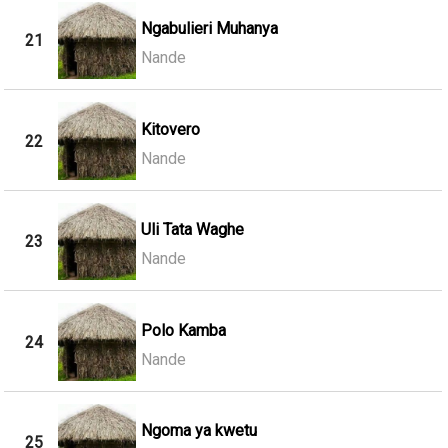
Ngabulieri Muhanya
21
Nande
Kitovero
22
Nande
Uli Tata Waghe
23
Nande
Polo Kamba
24
Nande
Ngoma ya kwetu
25