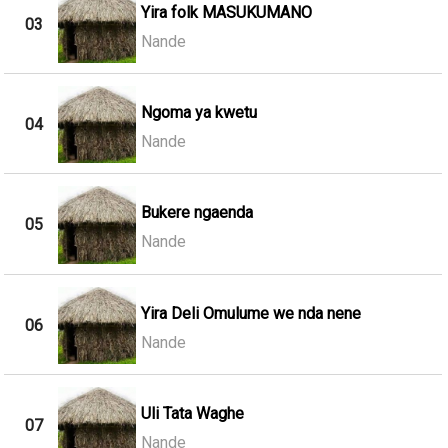
Yira folk MASUKUMANO
03
Nande
Ngoma ya kwetu
04
Nande
Bukere ngaenda
05
Nande
Yira Deli Omulume we nda nene
06
Nande
Uli Tata Waghe
07
Nande