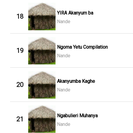
YIRA Akanyum ba
18
Nande
Ngoma Yetu Compilation
19
Nande
Akanyumba Kaghe
20
Nande
Ngabulieri Muhanya
21
Nande