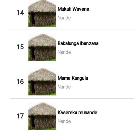
Mukali Wavene
14
Nande
Bakalunga ibanzana
15
Nande
Mama Kangula
16
Nande
Kasereka munande
17
Nande