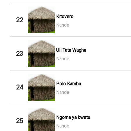
Kitovero
22
Nande
Uli Tata Waghe
23
Nande
Polo Kamba
24
Nande
Ngoma ya kwetu
25
Nande