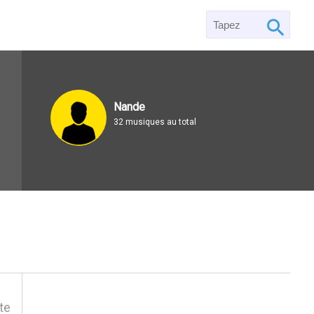
Nande
32 musiques au total
ste