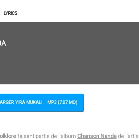
LYRICS
BA
RGER YIRA MUKALI ... MP3 (7.07 MO)
olklore
faisant partie de l'album
Chanson Nande
de l'arti