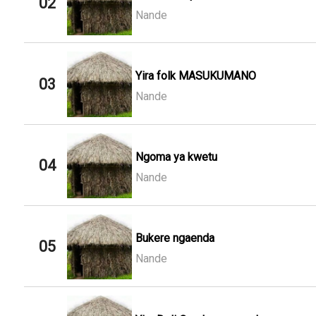
02
Nande
Yira folk MASUKUMANO
03
Nande
Ngoma ya kwetu
04
Nande
Bukere ngaenda
05
Nande