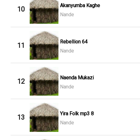
Akanyumba Kaghe
10
Nande
Rebellion 64
11
Nande
Naenda Mukazi
12
Nande
Yira Folk mp3 8
13
Nande