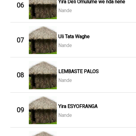
Yira Deli Omulume we nda nene
06
Nande
Uli Tata Waghe
07
Nande
LEMBASTE PALOS
08
Nande
Yira ESYOFRANGA
09
Nande