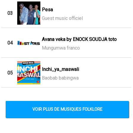
Pesa
03
Guest music officiel
Avana veka by ENOCK SOUDJA toto
04
Mungumwa franco
Inchi_ya_maswali
05
Baobab babingwa
VOIR PLUS DE MUSIQUES FOLKLORE