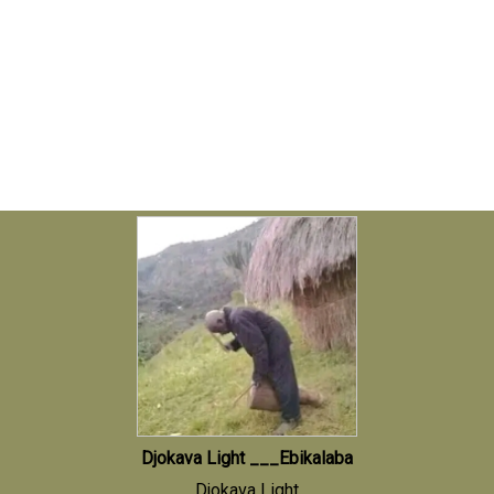
Djokava Light ___Ebikalaba
Djokava Light