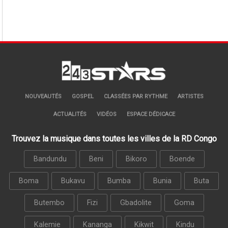
NOUVEAUTÉS
GOSPEL
CLASSÉES PAR RYTHME
ARTISTES
ACTUALITÉS
VIDÉOS
ESPACE DÉDICACE
Trouvez la musique dans toutes les villes de la RD Congo
Bandundu
Beni
Bikoro
Boende
Boma
Bukavu
Bumba
Bunia
Buta
Butembo
Fizi
Gbadolite
Goma
Kalemie
Kananga
Kikwit
Kindu