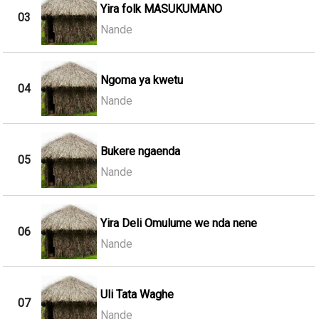
Yira folk MASUKUMANO
03
Nande
Ngoma ya kwetu
04
Nande
Bukere ngaenda
05
Nande
Yira Deli Omulume we nda nene
06
Nande
Uli Tata Waghe
07
Nande