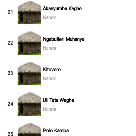
Akanyumba Kaghe
21
Nande
Ngabulieri Muhanya
22
Nande
Kitovero
23
Nande
Uli Tata Waghe
24
Nande
Polo Kamba
25