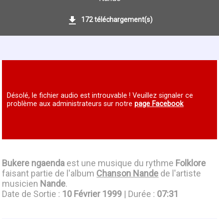
172 téléchargement(s)
Désolé, le fichier audio est introuvable ! Veuillez signaler ce
problème aux administrateurs sur notre
page Facebook
Bukere ngaenda
est une musique du rythme
Folklore
faisant partie de l'album
Chanson Nande
de l'artiste
musicien
Nande
.
Date de Sortie :
10 Février 1999
| Durée :
07:31