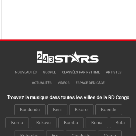
NOUVEAUTÉS
GOSPEL
CLASSÉES PAR RYTHME
ARTISTES
ACTUALITÉS
VIDÉOS
ESPACE DÉDICACE
Trouvez la musique dans toutes les villes de la RD Congo
Bandundu
Beni
Bikoro
Boende
Boma
Bukavu
Bumba
Bunia
Buta
Butembo
Fizi
Gbadolite
Goma