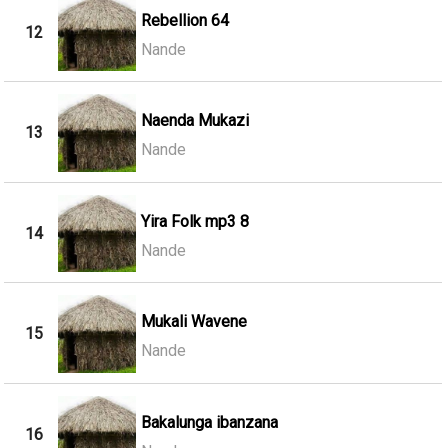
Rebellion 64
12
Nande
Naenda Mukazi
13
Nande
Yira Folk mp3 8
14
Nande
Mukali Wavene
15
Nande
Bakalunga ibanzana
16