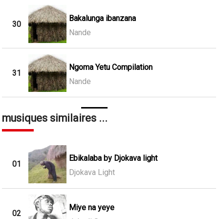
Bakalunga ibanzana
30
Nande
Ngoma Yetu Compilation
31
Nande
musiques similaires ...
Ebikalaba by Djokava light
01
Djokava Light
Miye na yeye
02