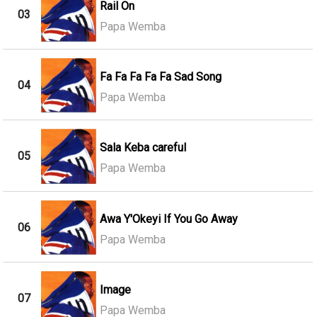
Rail On
03
Papa Wemba
Fa Fa Fa Fa Fa Sad Song
04
Papa Wemba
Sala Keba careful
05
Papa Wemba
Awa Y'Okeyi If You Go Away
06
Papa Wemba
Image
07
Papa Wemba