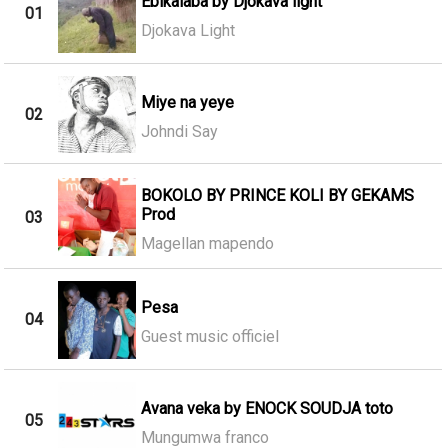
Ebikalaba by Djokava light
01
Djokava Light
Miye na yeye
02
Johndi Say
BOKOLO BY PRINCE KOLI BY GEKAMS
Prod
03
Magellan mapendo
Pesa
04
Guest music officiel
Avana veka by ENOCK SOUDJA toto
05
Mungumwa franco