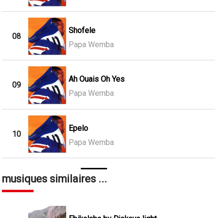
Shofele
08
Papa Wemba
Ah Ouais Oh Yes
09
Papa Wemba
Epelo
10
Papa Wemba
musiques similaires ...