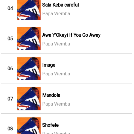
Sala Keba careful
04
Papa Wemba
Awa Y'Okeyi If You Go Away
05
Papa Wemba
Image
06
Papa Wemba
Mandola
07
Papa Wemba
Shofele
08
Papa Wemba