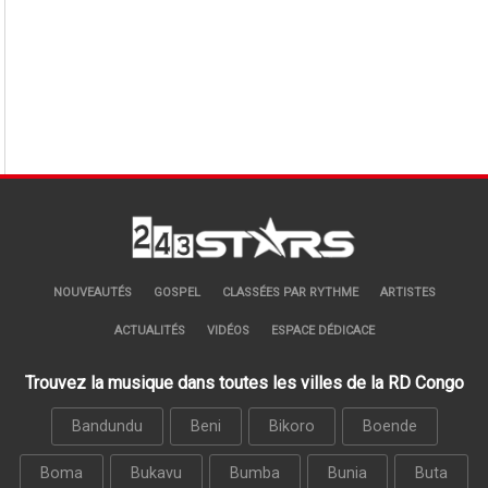
NOUVEAUTÉS
GOSPEL
CLASSÉES PAR RYTHME
ARTISTES
ACTUALITÉS
VIDÉOS
ESPACE DÉDICACE
Trouvez la musique dans toutes les villes de la RD Congo
Bandundu
Beni
Bikoro
Boende
Boma
Bukavu
Bumba
Bunia
Buta