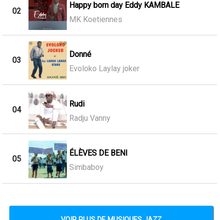
Happy born day Eddy KAMBALE
02
MK Koetiennes
Donné
03
Evoloko Laylay joker
Rudi
04
Radju Vanny
ÉLÈVES DE BENI
05
Simbaboy
VOIR PLUS DE MUSIQUES JAZZ