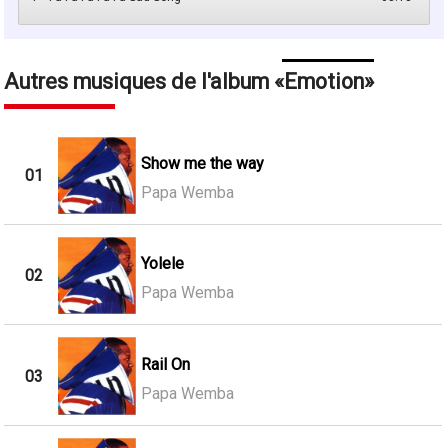
Autres musiques de l'album
Emotion
Show me the way
01
Papa Wemba
Yolele
02
Papa Wemba
Rail On
03
Papa Wemba