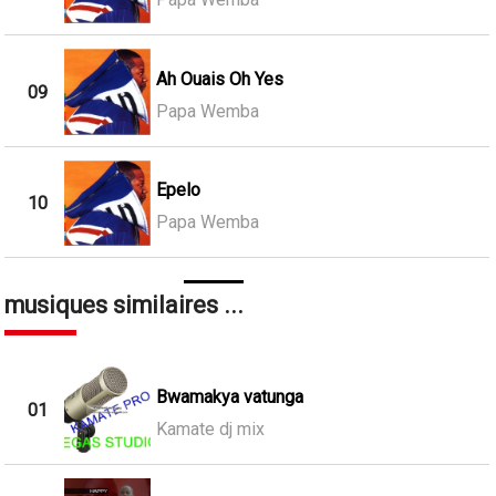
Ah Ouais Oh Yes
09
Papa Wemba
Epelo
10
Papa Wemba
musiques similaires ...
Bwamakya vatunga
01
Kamate dj mix