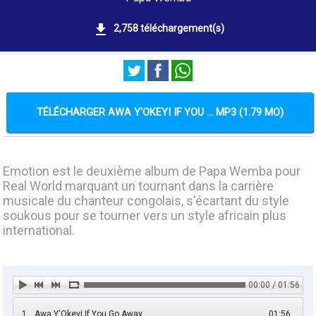
2,758 téléchargement(s)
TÉLÉCHARGER AWA Y'OKEYI IF YOU ... MP3 (1.79 MO)
Emotion est le deuxième album de Papa Wemba pour
Real World marquant un tournant dans la carrière
musicale du chanteur congolais, s'écartant du style
soukous pour se tourner vers un style africain plus
international.
00:00 / 01:56
1
Awa Y'Okeyi If You Go Away
01:56