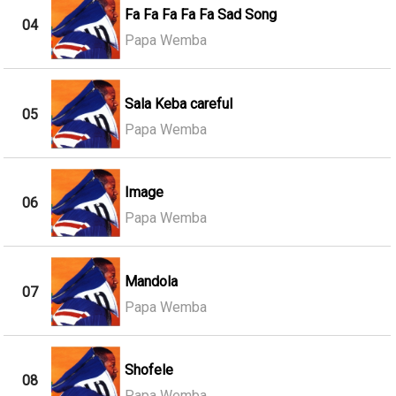
Fa Fa Fa Fa Fa Sad Song
04
Papa Wemba
Sala Keba careful
05
Papa Wemba
Image
06
Papa Wemba
Mandola
07
Papa Wemba
Shofele
08
Papa Wemba