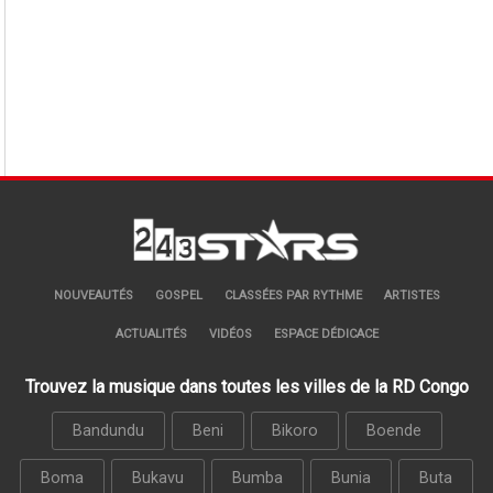
NOUVEAUTÉS
GOSPEL
CLASSÉES PAR RYTHME
ARTISTES
ACTUALITÉS
VIDÉOS
ESPACE DÉDICACE
Trouvez la musique dans toutes les villes de la RD Congo
Bandundu
Beni
Bikoro
Boende
Boma
Bukavu
Bumba
Bunia
Buta