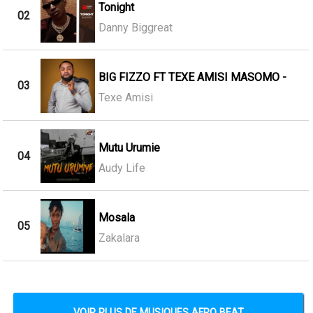
Tonight
02
Danny Biggreat
BIG FIZZO FT TEXE AMISI MASOMO -
03
Texe Amisi
Mutu Urumie
04
Audy Life
Mosala
05
Zakalara
VOIR PLUS DE MUSIQUES AFRO BEAT