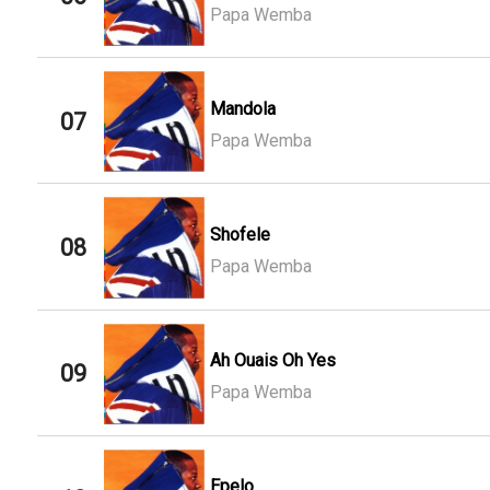
Papa Wemba
Mandola
07
Papa Wemba
Shofele
08
Papa Wemba
Ah Ouais Oh Yes
09
Papa Wemba
Epelo