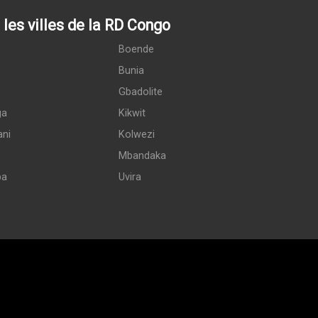
les villes de la RD Congo
Boende
Bunia
Gbadolite
ga
Kikwit
ani
Kolwezi
Mbandaka
pa
Uvira