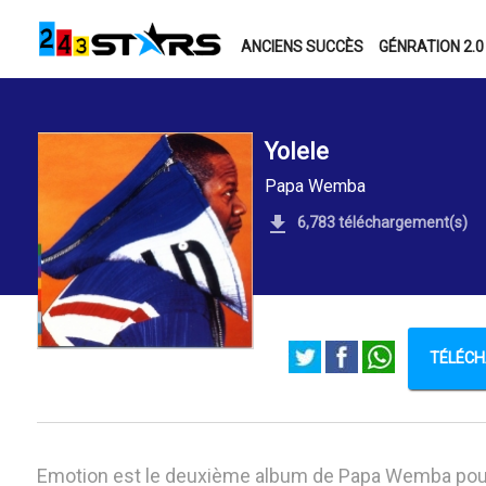
ANCIENS SUCCÈS
GÉNRATION 2.0
Yolele
Papa Wemba
6,783 téléchargement(s)
TÉLÉCH
Emotion est le deuxième album de Papa Wemba pour 