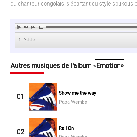
du chanteur congolais, s'écartant du style soukous po
1
Yolele
Autres musiques de l'album
Emotion
Show me the way
01
Papa Wemba
Rail On
02