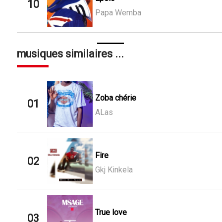
10
Papa Wemba
musiques similaires ...
Zoba chérie
01
ALas
Fire
02
Gkj Kinkela
True love
03