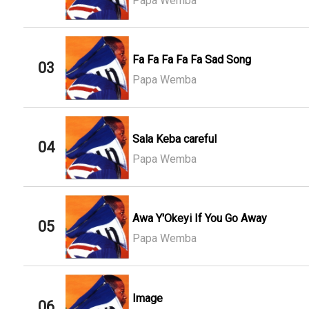
Papa Wemba
Fa Fa Fa Fa Fa Sad Song
03
Papa Wemba
Sala Keba careful
04
Papa Wemba
Awa Y'Okeyi If You Go Away
05
Papa Wemba
Image
06