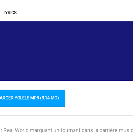
LYRICS
ARGER YOLELE MP3 (3.14 MO)
Real World marquant un tournant dans la carrière music