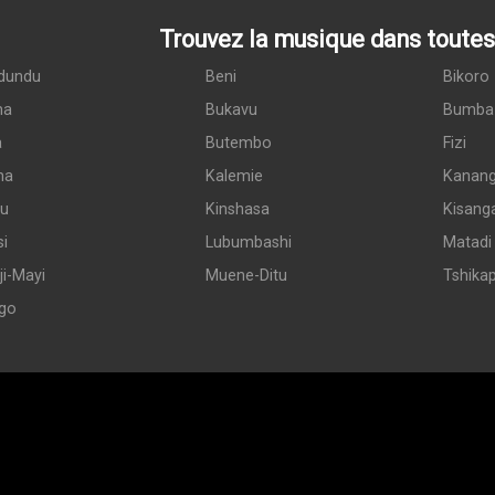
Trouvez la musique dans toutes 
dundu
Beni
Bikoro
ma
Bukavu
Bumba
a
Butembo
Fizi
ma
Kalemie
Kanan
du
Kinshasa
Kisang
si
Lubumbashi
Matadi
i-Mayi
Muene-Ditu
Tshika
go