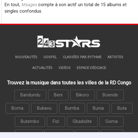
En tout,
Msages
compte à son actif un total de 15 albums et
singles confondus.
NOUVEAUTÉS
GOSPEL
CLASSÉES PAR RYTHME
ARTISTES
ACTUALITÉS
VIDÉOS
ESPACE DÉDICACE
Trouvez la musique dans toutes les villes de la RD Congo
Bandundu
Beni
Bikoro
Boende
Boma
Bukavu
Bumba
Bunia
Buta
Butembo
Fizi
Gbadolite
Goma
Kalemie
Kananga
Kikwit
Kindu