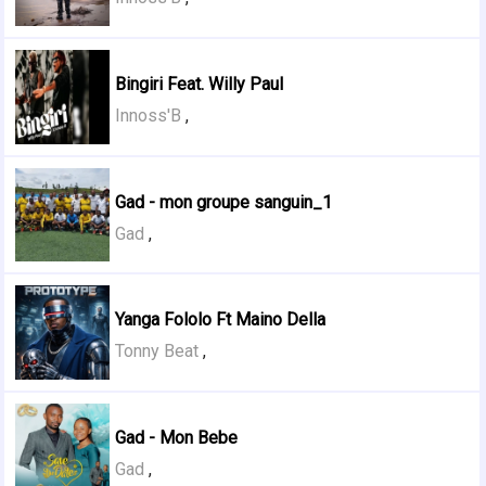
Bingiri Feat. Willy Paul
Innoss'B
,
Gad - mon groupe sanguin_1
Gad
,
Yanga Fololo Ft Maino Della
Tonny Beat
,
Gad - Mon Bebe
Gad
,