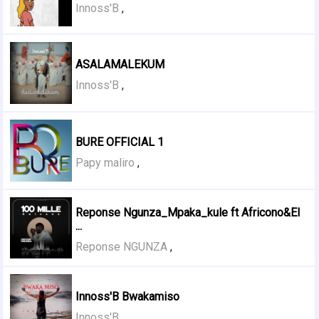
Innoss'B
,
ASALAMALEKUM
Innoss'B
,
BURE OFFICIAL 1
Papy maliro
,
Reponse Ngunza_Mpaka_kule ft Africono&El
...
Reponse NGUNZA
,
Innoss'B Bwakamiso
Innoss'B
,