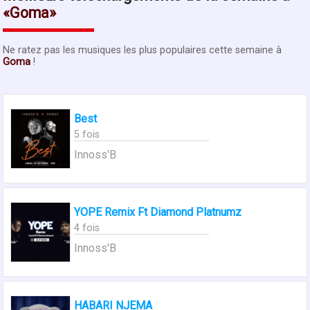
Goma
Ne ratez pas les musiques les plus populaires cette semaine à
Goma
!
Best
5 fois
Innoss'B
YOPE Remix Ft Diamond Platnumz
4 fois
Innoss'B
HABARI NJEMA