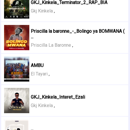
GKJ_Kinkela_Terminator_2_RAP_BIA
Gkj Kinkela
,
Priscilla la baronne_-_Bolingo ya BOMWANA (
...
Priscilla La Baronne
,
AMBU
El Tayari
,
GKJ_Kinkela_Interet_Ezali
Gkj Kinkela
,
...