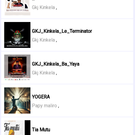
Gkj Kinkela
,
GKJ_Kinkela_Le_Terminator
Gkj Kinkela
,
GKJ_Kinkela_Ba_Yaya
Gkj Kinkela
,
YOGERA
Papy maliro
,
Tia Mutu