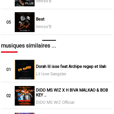
Innoss'B
Best
05
Innoss'B
musiques similaires ...
Dorah lil isse feat Archipe regep et lilah
01
Lil Isse Gangster
DIDO MS WIZ X H BIVA MALKAO & BOB
KEY ...
02
DIDO MS WIZ Official