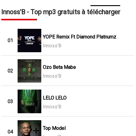
Innoss'B - Top mp3 gratuits à télécharger
YOPE Remix Ft Diamond Platnumz
01
Innoss'B
Ozo Beta Mabe
02
Innoss'B
LELO LELO
03
Innoss'B
Top Model
04