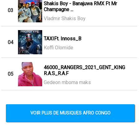
Shakis Boy - Banajuwa RMX Ft Mr
Champagne ...
03
Vladmir Shakis Boy
TAXIFt. Innoss_B
04
Koffi Olomide
46000_RANGERS_2021_GENT_KING
R.A.S_R.A.F
05
Gedeon mboma maks
VOIR PLUS DE MUSIQUES AFRO CONGO