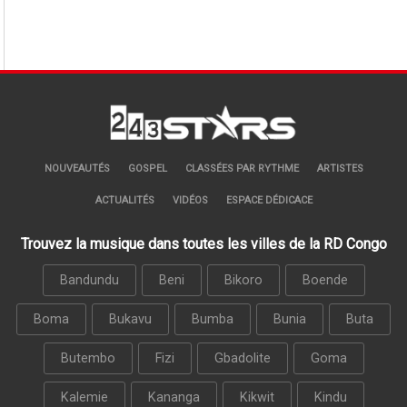
NOUVEAUTÉS
GOSPEL
CLASSÉES PAR RYTHME
ARTISTES
ACTUALITÉS
VIDÉOS
ESPACE DÉDICACE
Trouvez la musique dans toutes les villes de la RD Congo
Bandundu
Beni
Bikoro
Boende
Boma
Bukavu
Bumba
Bunia
Buta
Butembo
Fizi
Gbadolite
Goma
Kalemie
Kananga
Kikwit
Kindu