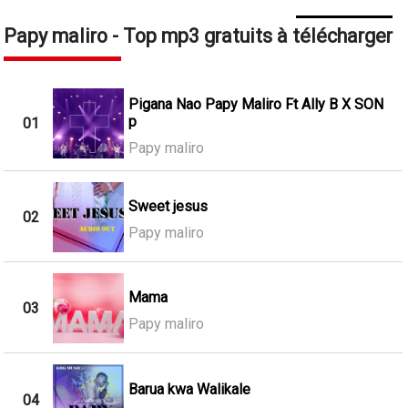
Papy maliro - Top mp3 gratuits à télécharger
Pigana Nao Papy Maliro Ft Ally B X SON
p
01
Papy maliro
Sweet jesus
02
Papy maliro
Mama
03
Papy maliro
Barua kwa Walikale
04