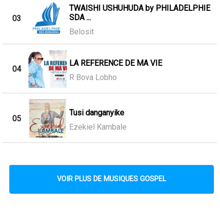
TWAISHI USHUHUDA by PHILADELPHIE
SDA ...
03
Belosit
LA REFERENCE DE MA VIE
04
R Bova Lobho
Tusi danganyike
05
Ezekiel Kambale
VOIR PLUS DE MUSIQUES GOSPEL