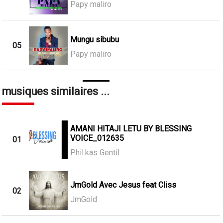
Papy maliro
Mungu sibubu
05
Papy maliro
musiques similaires ...
AMANI HITAJI LETU BY BLESSING
VOICE_012635
01
Phil.kas Gentil
JmGold Avec Jesus feat Cliss
02
JmGold