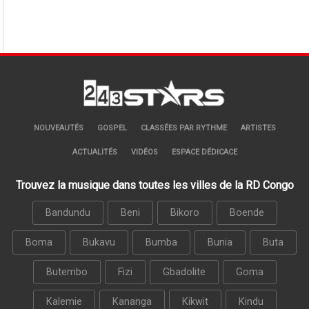
NOUVEAUTÉS
GOSPEL
CLASSÉES PAR RYTHME
ARTISTES
ACTUALITÉS
VIDÉOS
ESPACE DÉDICACE
Trouvez la musique dans toutes les villes de la RD Congo
Bandundu
Beni
Bikoro
Boende
Boma
Bukavu
Bumba
Bunia
Buta
Butembo
Fizi
Gbadolite
Goma
Kalemie
Kananga
Kikwit
Kindu