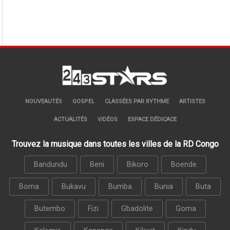
NOUVEAUTÉS
GOSPEL
CLASSÉES PAR RYTHME
ARTISTES
ACTUALITÉS
VIDÉOS
ESPACE DÉDICACE
Trouvez la musique dans toutes les villes de la RD Congo
Bandundu
Beni
Bikoro
Boende
Boma
Bukavu
Bumba
Bunia
Buta
Butembo
Fizi
Gbadolite
Goma