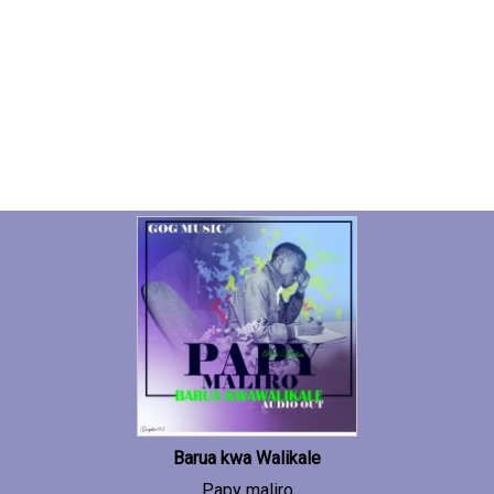
Barua kwa Walikale
Papy maliro