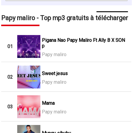
Papy maliro - Top mp3 gratuits à télécharger
Pigana Nao Papy Maliro Ft Ally B X SON
p
01
Papy maliro
Sweet jesus
02
Papy maliro
Mama
03
Papy maliro