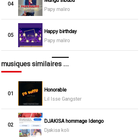
Mungu sibubu
04
Papy maliro
Happy birthday
05
Papy maliro
musiques similaires ...
Honorable
01
Lil Isse Gangster
DJAKISA hommage Idengo
02
Djakisa koli