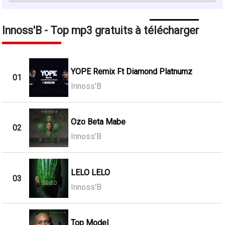
Innoss'B - Top mp3 gratuits à télécharger
YOPE Remix Ft Diamond Platnumz
01
Innoss'B
Ozo Beta Mabe
02
Innoss'B
LELO LELO
03
Innoss'B
Top Model