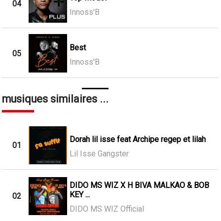
04
Innoss'B
Best
05
Innoss'B
musiques similaires ...
Dorah lil isse feat Archipe regep et lilah
01
Lil Isse Gangster
DIDO MS WIZ X H BIVA MALKAO & BOB
KEY ...
02
DIDO MS WIZ Official