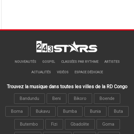
NOUVEAUTÉS
GOSPEL
CLASSÉES PAR RYTHME
ARTISTES
ACTUALITÉS
VIDÉOS
ESPACE DÉDICACE
Trouvez la musique dans toutes les villes de la RD Congo
Bandundu
Beni
Bikoro
Boende
Boma
Bukavu
Bumba
Bunia
Buta
Butembo
Fizi
Gbadolite
Goma