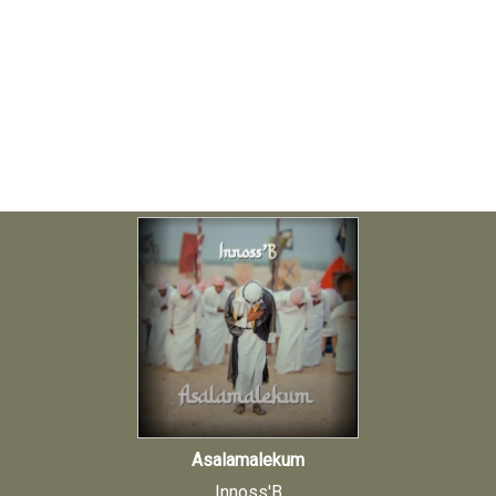
Asalamalekum
Innoss'B