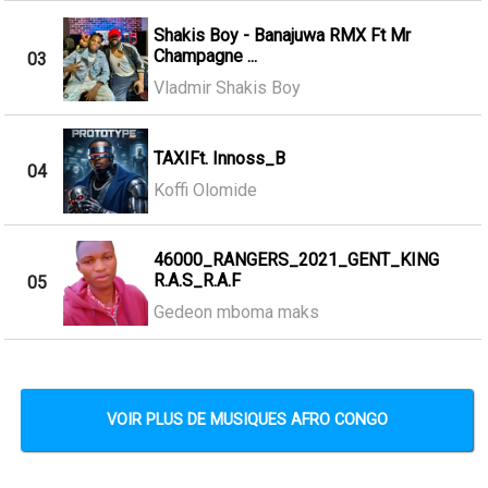
Shakis Boy - Banajuwa RMX Ft Mr
Champagne ...
03
Vladmir Shakis Boy
TAXIFt. Innoss_B
04
Koffi Olomide
46000_RANGERS_2021_GENT_KING
R.A.S_R.A.F
05
Gedeon mboma maks
VOIR PLUS DE MUSIQUES AFRO CONGO