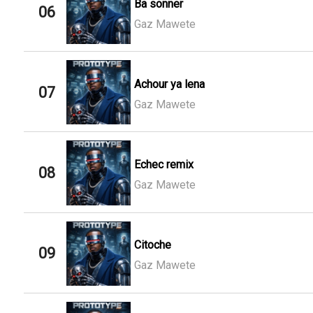
Ba sonner
06
Gaz Mawete
Achour ya lena
07
Gaz Mawete
Echec remix
08
Gaz Mawete
Citoche
09
Gaz Mawete