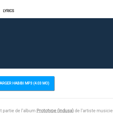
LYRICS
ARGER HABIBI MP3 (4.03 MO)
t partie de l'album
Prototype (indusa)
de l'artiste musici