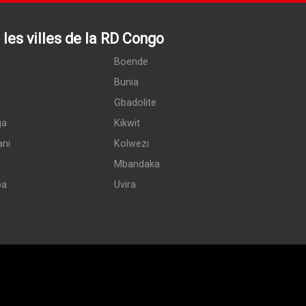
les villes de la RD Congo
Boende
Bunia
Gbadolite
ga
Kikwit
ani
Kolwezi
Mbandaka
pa
Uvira