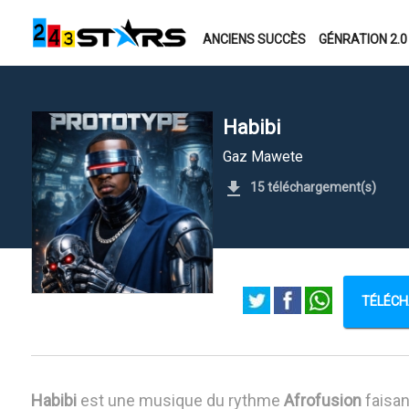
ANCIENS SUCCÈS
GÉNRATION 2.0
Habibi
Gaz Mawete
15 téléchargement(s)
TÉLÉCH
Habibi
est une musique du rythme
Afrofusion
faisan