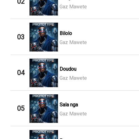
02
Gaz Mawete
Bilolo
03
Gaz Mawete
Doudou
04
Gaz Mawete
Sala nga
05
Gaz Mawete