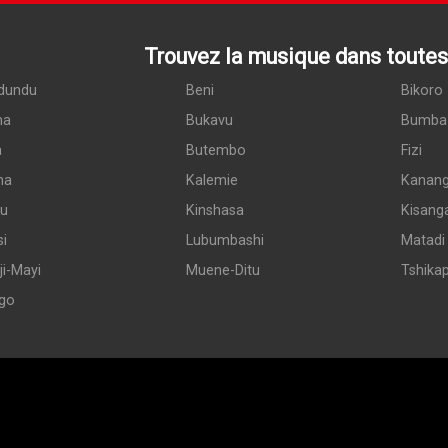
Trouvez la musique dans toutes 
dundu
Beni
Bikoro
ma
Bukavu
Bumba
a
Butembo
Fizi
ma
Kalemie
Kanan
du
Kinshasa
Kisang
si
Lubumbashi
Matadi
i-Mayi
Muene-Ditu
Tshika
go