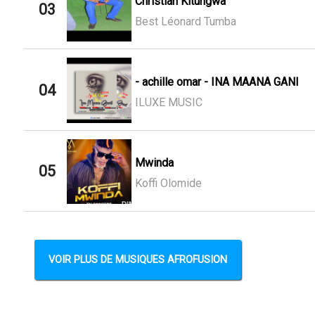
Christian Kitungwa
03
Best Léonard Tumba
- achille omar - INA MAANA GANI
04
ILUXE MUSIC
Mwinda
05
Koffi Olomide
VOIR PLUS DE MUSIQUES AFROFUSION