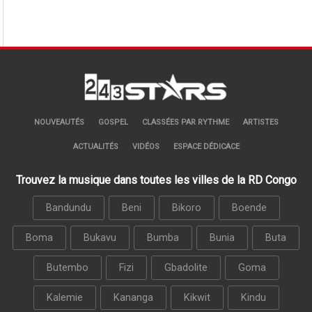
NOUVEAUTÉS
GOSPEL
CLASSÉES PAR RYTHME
ARTISTES
ACTUALITÉS
VIDÉOS
ESPACE DÉDICACE
Trouvez la musique dans toutes les villes de la RD Congo
Bandundu
Beni
Bikoro
Boende
Boma
Bukavu
Bumba
Bunia
Buta
Butembo
Fizi
Gbadolite
Goma
Kalemie
Kananga
Kikwit
Kindu