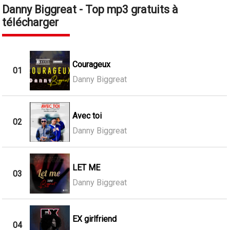
Danny Biggreat - Top mp3 gratuits à
télécharger
Courageux
01
Danny Biggreat
Avec toi
02
Danny Biggreat
LET ME
03
Danny Biggreat
EX girlfriend
04