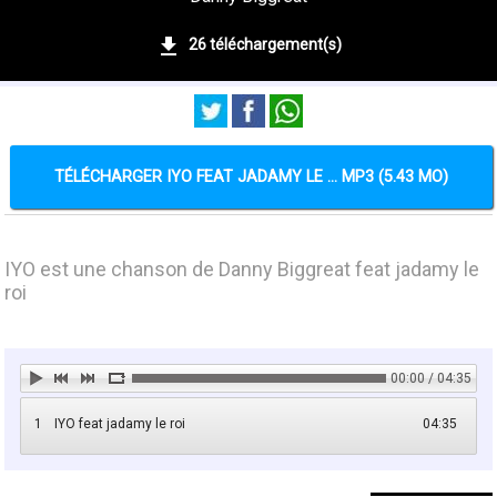
26 téléchargement(s)
TÉLÉCHARGER IYO FEAT JADAMY LE ... MP3 (5.43 MO)
IYO est une chanson de Danny Biggreat feat jadamy le
roi
00:00 / 04:35
1
IYO feat jadamy le roi
04:35