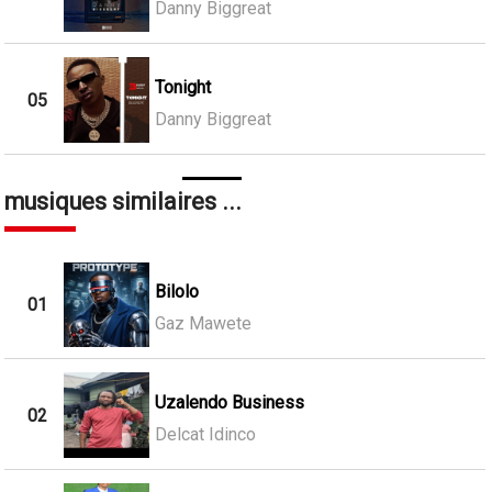
Danny Biggreat
Tonight
05
Danny Biggreat
musiques similaires ...
Bilolo
01
Gaz Mawete
Uzalendo Business
02
Delcat Idinco