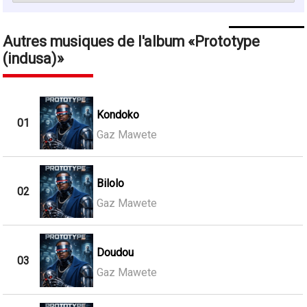
Autres musiques de l'album
Prototype
(indusa)
Kondoko
01
Gaz Mawete
Bilolo
02
Gaz Mawete
Doudou
03
Gaz Mawete