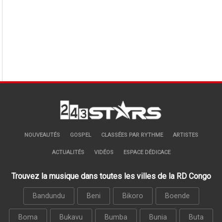
NOUVEAUTÉS
GOSPEL
CLASSÉES PAR RYTHME
ARTISTES
ACTUALITÉS
VIDÉOS
ESPACE DÉDICACE
Trouvez la musique dans toutes les villes de la RD Congo
Bandundu
Beni
Bikoro
Boende
Boma
Bukavu
Bumba
Bunia
Buta