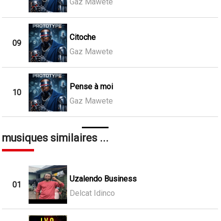
Gaz Mawete
Citoche
09
Gaz Mawete
Pense à moi
10
Gaz Mawete
musiques similaires ...
Uzalendo Business
01
Delcat Idinco