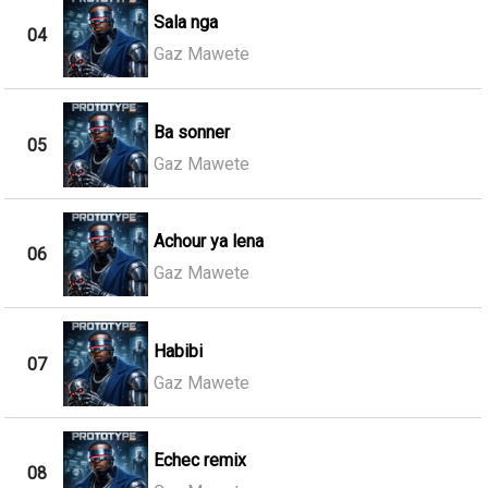
Sala nga
04
Gaz Mawete
Ba sonner
05
Gaz Mawete
Achour ya lena
06
Gaz Mawete
Habibi
07
Gaz Mawete
Echec remix
08