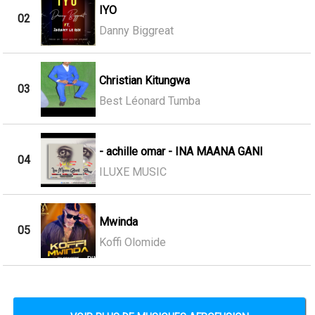
IYO
02
Danny Biggreat
Christian Kitungwa
03
Best Léonard Tumba
- achille omar - INA MAANA GANI
04
ILUXE MUSIC
Mwinda
05
Koffi Olomide