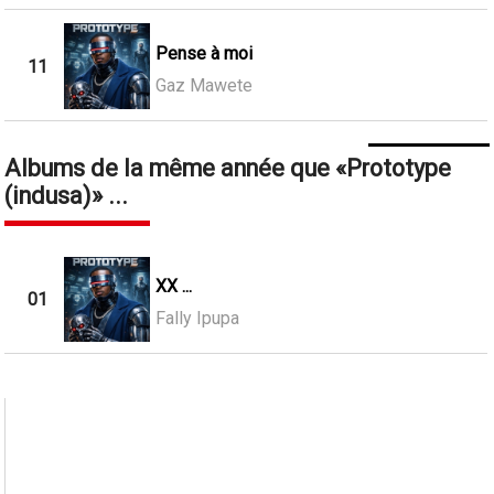
Pense à moi
11
Gaz Mawete
Albums de la même année que
Prototype
(indusa)
...
XX ...
01
Fally Ipupa