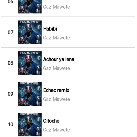
06
Gaz Mawete
Habibi
07
Gaz Mawete
Achour ya lena
08
Gaz Mawete
Echec remix
09
Gaz Mawete
Citoche
10
Gaz Mawete