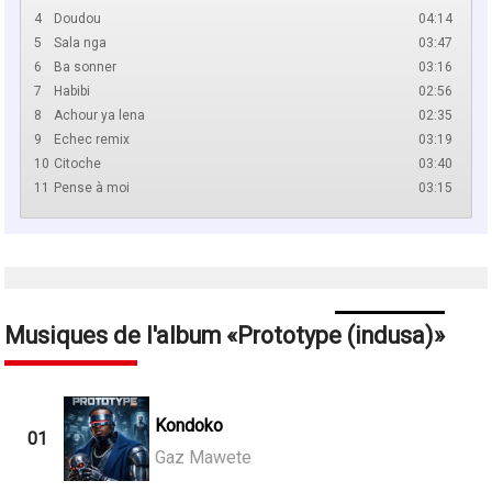
4
Doudou
04:14
5
Sala nga
03:47
6
Ba sonner
03:16
7
Habibi
02:56
8
Achour ya lena
02:35
9
Echec remix
03:19
10
Citoche
03:40
11
Pense à moi
03:15
Musiques de l'album
Prototype (indusa)
Kondoko
01
Gaz Mawete