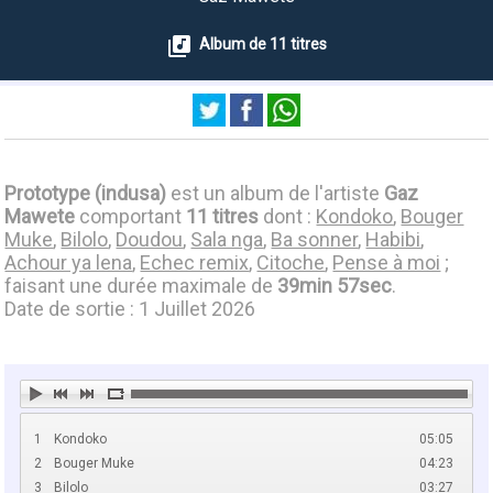
Album de 11 titres
Prototype (indusa)
est un album de l'artiste
Gaz
Mawete
comportant
11 titres
dont :
Kondoko
,
Bouger
Muke
,
Bilolo
,
Doudou
,
Sala nga
,
Ba sonner
,
Habibi
,
Achour ya lena
,
Echec remix
,
Citoche
,
Pense à moi
;
faisant une durée maximale de
39min 57sec
.
Date de sortie : 1 Juillet 2026
1
Kondoko
05:05
2
Bouger Muke
04:23
3
Bilolo
03:27