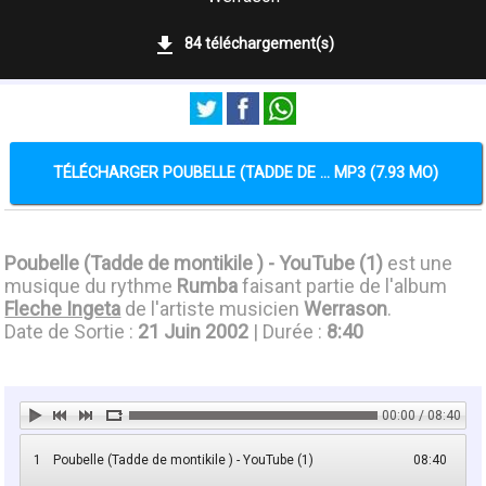
84 téléchargement(s)
TÉLÉCHARGER POUBELLE (TADDE DE ... MP3 (7.93 MO)
Poubelle (Tadde de montikile ) - YouTube (1)
est une
musique du rythme
Rumba
faisant partie de l'album
Fleche Ingeta
de l'artiste musicien
Werrason
.
Date de Sortie :
21 Juin 2002
| Durée :
8:40
00:00 / 08:40
1
Poubelle (Tadde de montikile ) - YouTube (1)
08:40