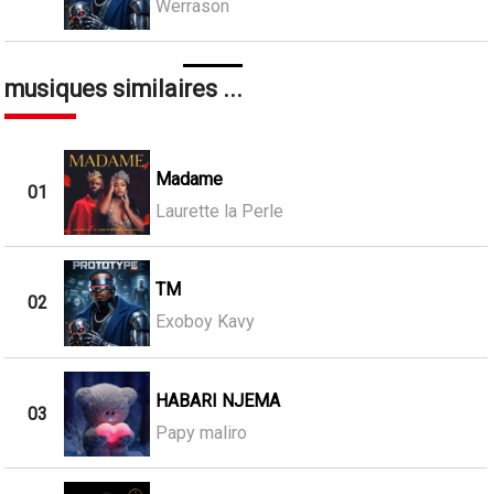
Werrason
musiques similaires ...
Madame
01
Laurette la Perle
TM
02
Exoboy Kavy
HABARI NJEMA
03
Papy maliro