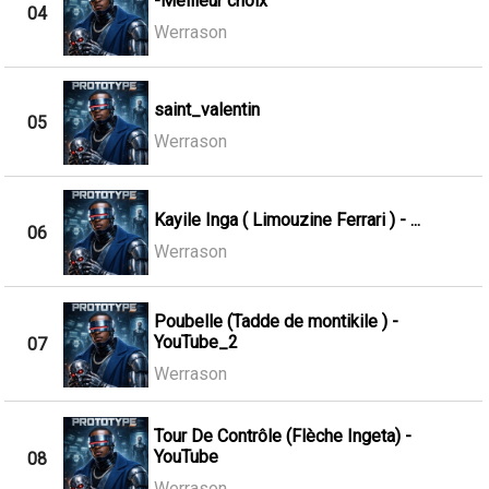
-Meilleur choix
04
Werrason
saint_valentin
05
Werrason
Kayile Inga ( Limouzine Ferrari ) - ...
06
Werrason
Poubelle (Tadde de montikile ) -
YouTube_2
07
Werrason
Tour De Contrôle (Flèche Ingeta) -
YouTube
08
Werrason