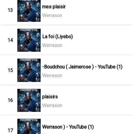
mes plaisir
13
Werrason
La foi (Liyebo)
14
Werrason
-Boudchou ( Jaimerose ) - YouTube (1)
15
Werrason
plaisirs
16
Werrason
Werrason ) - YouTube (1)
17