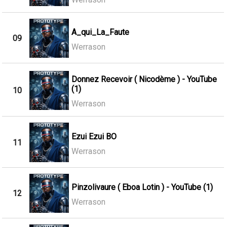
A_qui_La_Faute
09
Werrason
Donnez Recevoir ( Nicodème ) - YouTube
(1)
10
Werrason
Ezui Ezui BO
11
Werrason
Pinzolivaure ( Eboa Lotin ) - YouTube (1)
12
Werrason