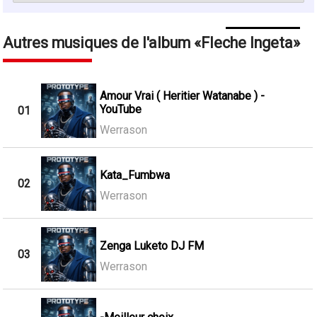
Autres musiques de l'album
Fleche Ingeta
Amour Vrai ( Heritier Watanabe ) -
YouTube
01
Werrason
Kata_Fumbwa
02
Werrason
Zenga Luketo DJ FM
03
Werrason