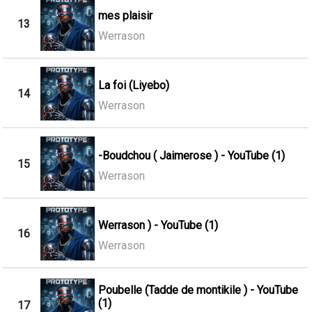
mes plaisir
13
Werrason
La foi (Liyebo)
14
Werrason
-Boudchou ( Jaimerose ) - YouTube (1)
15
Werrason
Werrason ) - YouTube (1)
16
Werrason
Poubelle (Tadde de montikile ) - YouTube
(1)
17