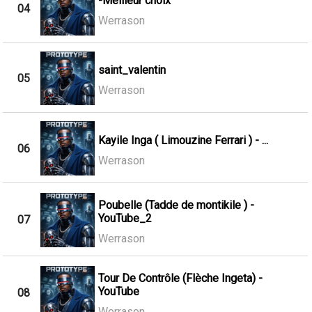
-Meilleur choix
04
Werrason
saint_valentin
05
Werrason
Kayile Inga ( Limouzine Ferrari ) - ...
06
Werrason
Poubelle (Tadde de montikile ) -
YouTube_2
07
Werrason
Tour De Contrôle (Flèche Ingeta) -
YouTube
08
Werrason