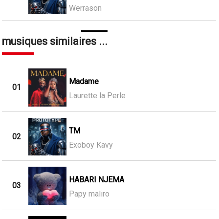
Werrason
musiques similaires ...
Madame
01
Laurette la Perle
TM
02
Exoboy Kavy
HABARI NJEMA
03
Papy maliro