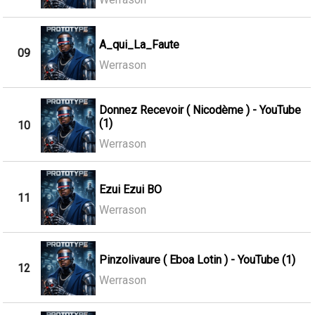
A_qui_La_Faute
09
Werrason
Donnez Recevoir ( Nicodème ) - YouTube
(1)
10
Werrason
Ezui Ezui BO
11
Werrason
Pinzolivaure ( Eboa Lotin ) - YouTube (1)
12
Werrason