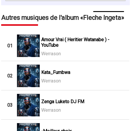
Autres musiques de l'album
Fleche Ingeta
Amour Vrai ( Heritier Watanabe ) -
YouTube
01
Werrason
Kata_Fumbwa
02
Werrason
Zenga Luketo DJ FM
03
Werrason