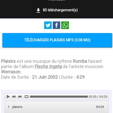
85 téléchargement(s)
TÉLÉCHARGER PLAISIRS MP3 (3.08 MO)
Plaisirs
est une musique du rythme
Rumba
faisant
partie de l'album
Fleche Ingeta
de l'artiste musicien
Werrason
.
Date de Sortie :
21 Juin 2002
| Durée :
4:29
00:00 / 04:29
1
plaisirs
04:29