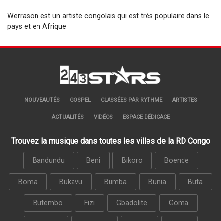
Werrason est un artiste congolais qui est très populaire dans le
pays et en Afrique
NOUVEAUTÉS
GOSPEL
CLASSÉES PAR RYTHME
ARTISTES
ACTUALITÉS
VIDÉOS
ESPACE DÉDICACE
Trouvez la musique dans toutes les villes de la RD Congo
Bandundu
Beni
Bikoro
Boende
Boma
Bukavu
Bumba
Bunia
Buta
Butembo
Fizi
Gbadolite
Goma