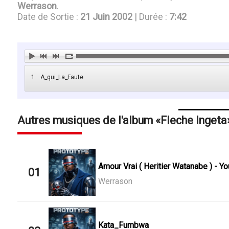
Werrason
.
Date de Sortie :
21 Juin 2002
| Durée :
7:42
1
A_qui_La_Faute
Autres musiques de l'album
Fleche Ingeta
Amour Vrai ( Heritier Watanabe ) - Y
01
Werrason
Kata_Fumbwa