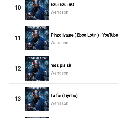
Ezui Ezui BO
10
Werrason
Pinzolivaure ( Eboa Lotin ) - YouTube
11
Werrason
mes plaisir
12
Werrason
La foi (Liyebo)
13
Werrason