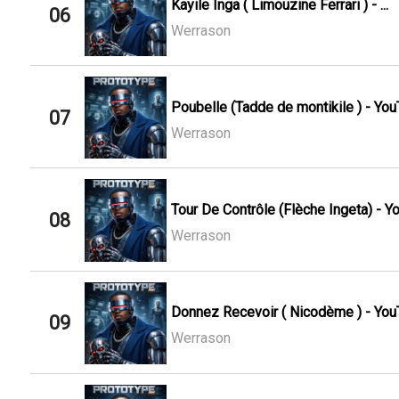
Kayile Inga ( Limouzine Ferrari ) - ...
06
Werrason
Poubelle (Tadde de montikile ) - Yo
07
Werrason
Tour De Contrôle (Flèche Ingeta) - 
08
Werrason
Donnez Recevoir ( Nicodème ) - You
09
Werrason