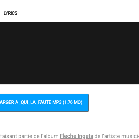
LYRICS
ARGER A_QUI_LA_FAUTE MP3 (1.76 MO)
faisant partie de l'album
Fleche Ingeta
de l'artiste music