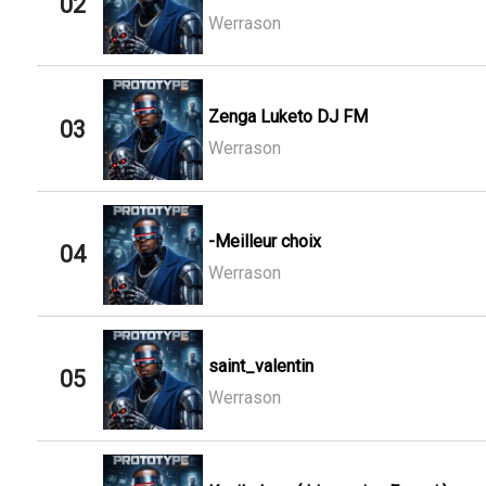
02
Werrason
Zenga Luketo DJ FM
03
Werrason
-Meilleur choix
04
Werrason
saint_valentin
05
Werrason