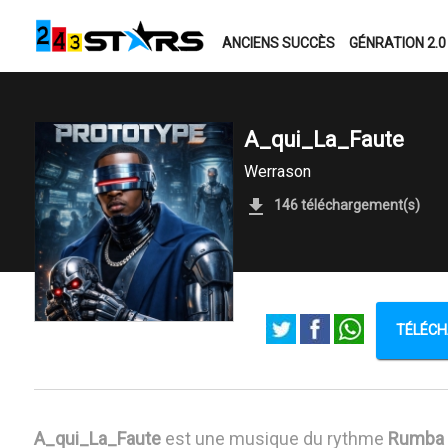
ANCIENS SUCCÈS
GÉNRATION 2.0
A_qui_La_Faute
Werrason
146 téléchargement(s)
TÉLÉCH
A_qui_La_Faute
est une musique du rythme
Rumba