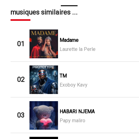
musiques similaires ...
Madame
01
Laurette la Perle
TM
02
Exoboy Kavy
HABARI NJEMA
03
Papy maliro