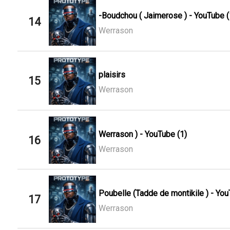
-Boudchou ( Jaimerose ) - YouTube (
14
Werrason
plaisirs
15
Werrason
Werrason ) - YouTube (1)
16
Werrason
Poubelle (Tadde de montikile ) - You
17
Werrason