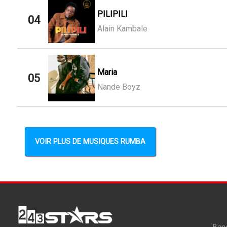
PILIPILI
04
Alain Kambale
Maria
05
Nande Boyz
VOIR PLUS DE MUSIQUES RUMBA