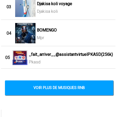
Djakisa koli voyage
03
Djakisa koli
BOMENGO
04
Mpr
_fait_arriver__@assistantvirtuelPKASD(256k)
05
Pkasd
VOIR PLUS DE MUSIQUES RNB