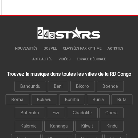
NOUVEAUTÉS
GOSPEL
CLASSÉES PAR RYTHME
ARTISTES
ACTUALITÉS
VIDÉOS
ESPACE DÉDICACE
Trouvez la musique dans toutes les villes de la RD Congo
Bandundu
Beni
Bikoro
Boende
Boma
Bukavu
Bumba
Bunia
Buta
Butembo
Fizi
Gbadolite
Goma
Kalemie
Kananga
Kikwit
Kindu