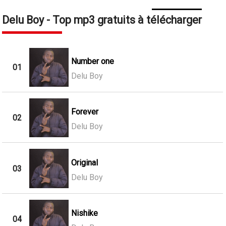
Delu Boy - Top mp3 gratuits à télécharger
Number one
01
Delu Boy
Forever
02
Delu Boy
Original
03
Delu Boy
Nishike
04