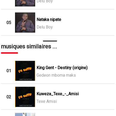
Delu Boy
Nataka nipate
05
Delu Boy
musiques similaires ...
King Gent - Destiny (origine)
01
Gedeon mboma maks
Kuweza_Texe_-_Amisi
02
Texe Amisi