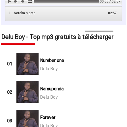
00:00 / 02:57
1
Nataka nipate
02:57
Delu Boy - Top mp3 gratuits à télécharger
Number one
01
Delu Boy
Namupenda
02
Delu Boy
Forever
03
Delu Boy