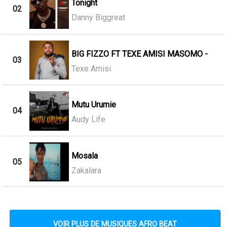
Tonight
02
Danny Biggreat
BIG FIZZO FT TEXE AMISI MASOMO -
03
Texe Amisi
Mutu Urumie
04
Audy Life
Mosala
05
Zakalara
VOIR PLUS DE MUSIQUES AFRO BEAT