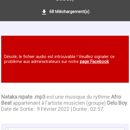
68 téléchargement(s)
Désolé, le fichier audio est introuvable ! Veuillez signaler ce
problème aux administrateurs sur notre
page Facebook
Nataka nipate .mp3
est une musique du rythme
Afro
Beat
appartenant à l'artiste musicien (groupe)
Delu Boy
.
Date de Sortie : 9 Février 2022 | Durée : 02:57.