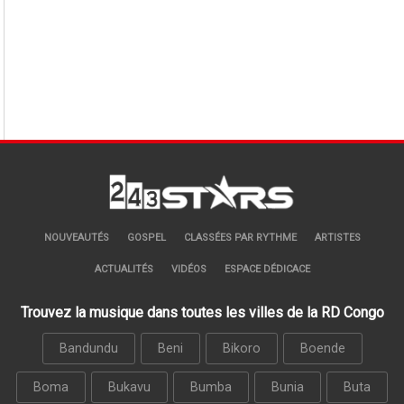
NOUVEAUTÉS
GOSPEL
CLASSÉES PAR RYTHME
ARTISTES
ACTUALITÉS
VIDÉOS
ESPACE DÉDICACE
Trouvez la musique dans toutes les villes de la RD Congo
Bandundu
Beni
Bikoro
Boende
Boma
Bukavu
Bumba
Bunia
Buta