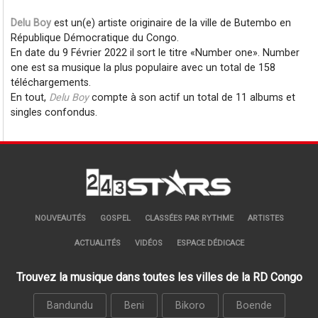
Delu Boy
est un(e) artiste originaire de la ville de Butembo en
République Démocratique du Congo.
En date du 9 Février 2022 il sort le titre
Number one
. Number
one est sa musique la plus populaire avec un total de 158
téléchargements.
En tout,
Delu Boy
compte à son actif un total de 11 albums et
singles confondus.
NOUVEAUTÉS
GOSPEL
CLASSÉES PAR RYTHME
ARTISTES
ACTUALITÉS
VIDÉOS
ESPACE DÉDICACE
Trouvez la musique dans toutes les villes de la RD Congo
Bandundu
Beni
Bikoro
Boende