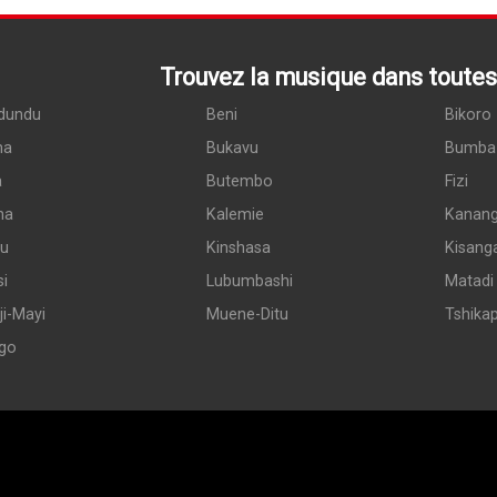
Trouvez la musique dans toutes 
dundu
Beni
Bikoro
ma
Bukavu
Bumba
a
Butembo
Fizi
ma
Kalemie
Kanan
du
Kinshasa
Kisang
si
Lubumbashi
Matadi
i-Mayi
Muene-Ditu
Tshika
go