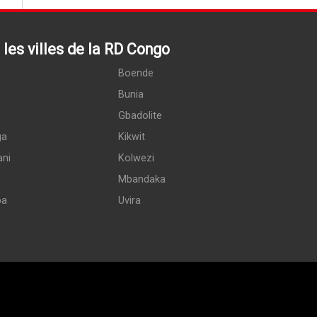
les villes de la RD Congo
Boende
Bunia
Gbadolite
ga
Kikwit
ani
Kolwezi
Mbandaka
pa
Uvira