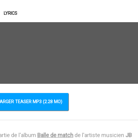
LYRICS
ARGER TEASER MP3 (2.28 MO)
artie de l'album
Balle de match
de l'artiste musicien
JB