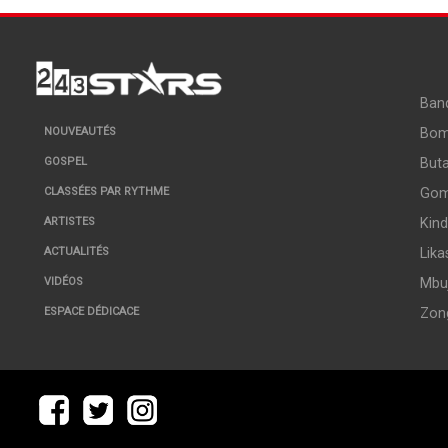
Ban
Bo
NOUVEAUTÉS
But
GOSPEL
Go
CLASSÉES PAR RYTHME
Kin
ARTISTES
Lika
ACTUALITÉS
Mbuj
VIDÉOS
Zon
ESPACE DÉDICACE