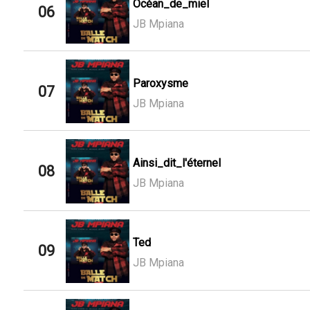
Océan_de_miel
06
JB Mpiana
Paroxysme
07
JB Mpiana
Ainsi_dit_l'éternel
08
JB Mpiana
Ted
09
JB Mpiana