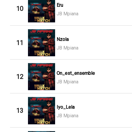
Eru
10
JB Mpiana
Nzola
11
JB Mpiana
On_est_ensemble
12
JB Mpiana
Iyo_Lela
13
JB Mpiana