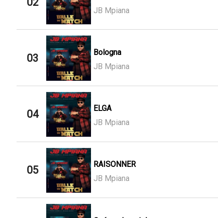
02
JB Mpiana
Bologna
03
JB Mpiana
ELGA
04
JB Mpiana
RAISONNER
05
JB Mpiana