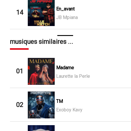
En_avant
14
JB Mpiana
musiques similaires ...
Madame
01
Laurette la Perle
TM
02
Exoboy Kavy