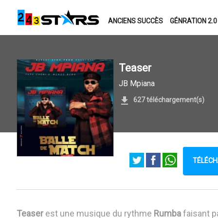
ANCIENS SUCCÈS
GÉNRATION 2.0
Teaser
JB Mpiana
627 téléchargement(s)
TÉLÉCH
Teaser
est une musique du rythme
Rumba
faisant p