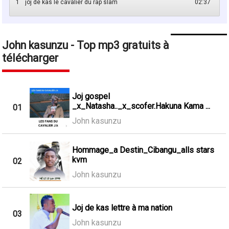
1
joj de kas le cavalier du rap slam
02:37
John kasunzu - Top mp3 gratuits à
télécharger
Joj gospel
_x_Natasha.._x_scofer.Hakuna Kama ...
01
John kasunzu
Hommage_a Destin_Cibangu_alls stars
kvm
02
John kasunzu
Joj de kas lettre à ma nation
03
John kasunzu