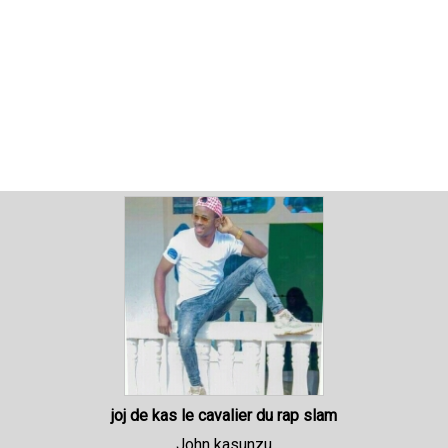
joj de kas le cavalier du rap slam
John kasunzu