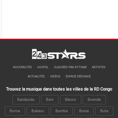
NOUVEAUTÉS
GOSPEL
CLASSÉES PAR RYTHME
ARTISTES
ACTUALITÉS
VIDÉOS
ESPACE DÉDICACE
Trouvez la musique dans toutes les villes de la RD Congo
Bandundu
Beni
Bikoro
Boende
Boma
Bukavu
Bumba
Bunia
Buta