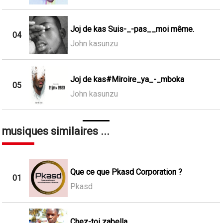
Joj de kas Suis-_-pas__moi même.
04
John kasunzu
Joj de kas#Miroire_ya_-_mboka
05
John kasunzu
musiques similaires ...
Que ce que Pkasd Corporation ?
01
Pkasd
Chez-toi zabella