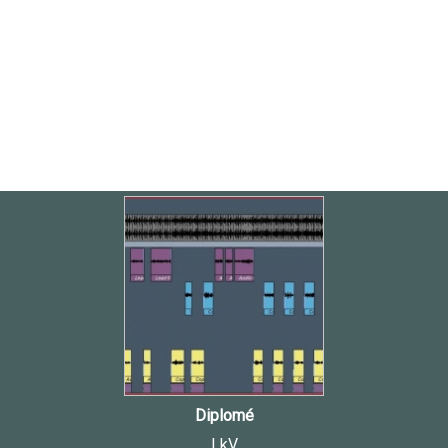
Diplomé
LkV