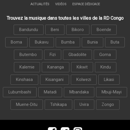
ACTUALITÉS
VIDÉOS
ESPACE DÉDICACE
Trouvez la musique dans toutes les villes de la RD Congo
Bandundu
Beni
Bikoro
Boende
Boma
Bukavu
Bumba
Bunia
Buta
Butembo
Fizi
Gbadolite
Goma
Kalemie
Kananga
Kikwit
Kindu
Kinshasa
Kisangani
Kolwezi
Likasi
Lubumbashi
Matadi
Mbandaka
Mbuji-Mayi
Muene-Ditu
Tshikapa
Uvira
Zongo