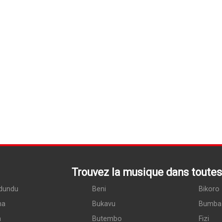
Trouvez la musique dans toutes 
dundu
Beni
Bikoro
ma
Bukavu
Bumba
a
Butembo
Fizi