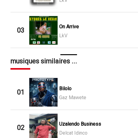
LkV
On Arrive
03
LkV
musiques similaires ...
Bilolo
01
Gaz Mawete
Uzalendo Business
02
Delcat Idinco