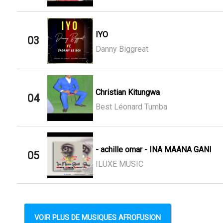
IYO
03
Danny Biggreat
Christian Kitungwa
04
Best Léonard Tumba
- achille omar - INA MAANA GANI
05
ILUXE MUSIC
VOIR PLUS DE MUSIQUES AFROFUSION