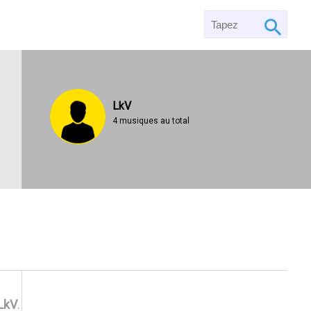
LkV
4 musiques au total
LkV
.