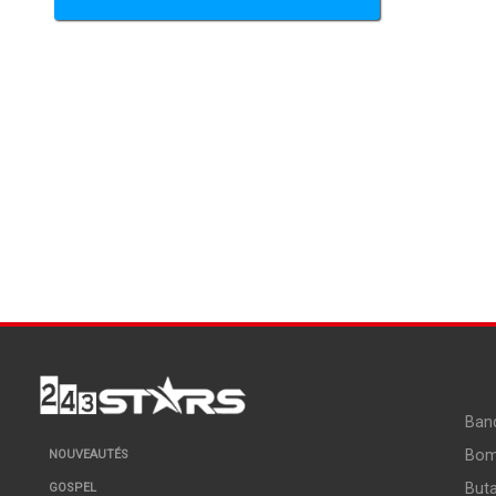
Ban
Bo
NOUVEAUTÉS
But
GOSPEL