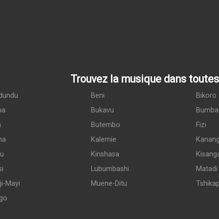
Trouvez la musique dans toutes 
dundu
Beni
Bikoro
ma
Bukavu
Bumba
a
Butembo
Fizi
ma
Kalemie
Kanan
du
Kinshasa
Kisang
si
Lubumbashi
Matadi
i-Mayi
Muene-Ditu
Tshika
go