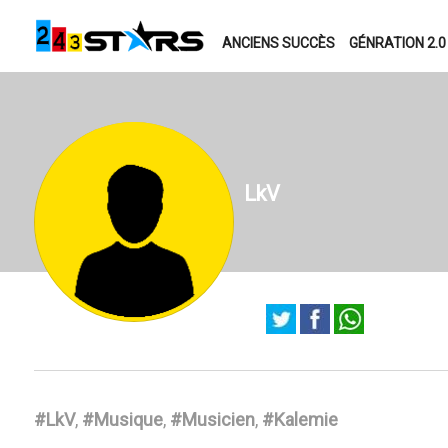
ANCIENS SUCCÈS
GÉNRATION 2.0
LkV
#LkV
,
#Musique
,
#Musicien
,
#Kalemie