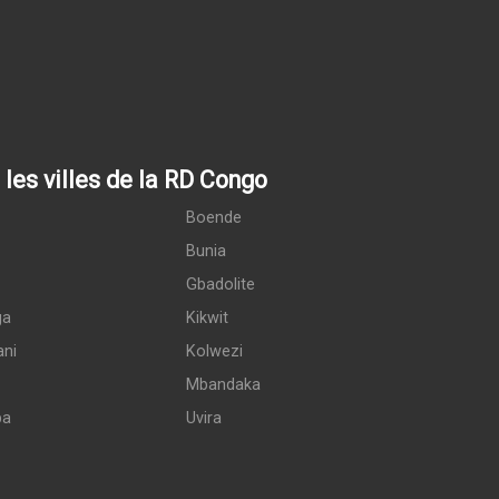
les villes de la RD Congo
Boende
Bunia
Gbadolite
ga
Kikwit
ani
Kolwezi
Mbandaka
pa
Uvira