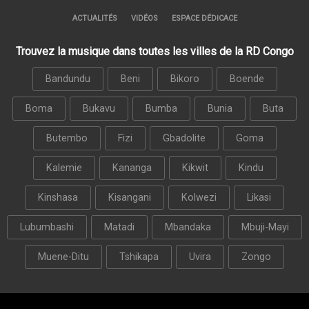
ACTUALITÉS
VIDÉOS
ESPACE DÉDICACE
Trouvez la musique dans toutes les villes de la RD Congo
Bandundu
Beni
Bikoro
Boende
Boma
Bukavu
Bumba
Bunia
Buta
Butembo
Fizi
Gbadolite
Goma
Kalemie
Kananga
Kikwit
Kindu
Kinshasa
Kisangani
Kolwezi
Likasi
Lubumbashi
Matadi
Mbandaka
Mbuji-Mayi
Muene-Ditu
Tshikapa
Uvira
Zongo