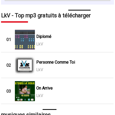
LkV - Top mp3 gratuits à télécharger
Diplomé
01
LkV
Personne Comme Toi
02
LkV
On Arrive
03
LkV
musiques similaires ...