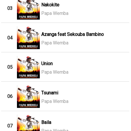
Nakokite
03
Papa Wemba
Azanga feat Sekouba Bambino
04
Papa Wemba
Union
05
Papa Wemba
Tsunami
06
Papa Wemba
Baila
07
Papa Wemba