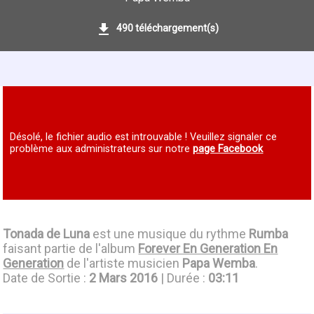
490 téléchargement(s)
Désolé, le fichier audio est introuvable ! Veuillez signaler ce
problème aux administrateurs sur notre
page Facebook
Tonada de Luna
est une musique du rythme
Rumba
faisant partie de l'album
Forever En Generation En
Generation
de l'artiste musicien
Papa Wemba
.
Date de Sortie :
2 Mars 2016
| Durée :
03:11