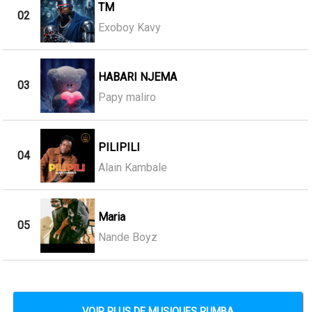
TM
02
Exoboy Kavy
HABARI NJEMA
03
Papy maliro
PILIPILI
04
Alain Kambale
Maria
05
Nande Boyz
VOIR PLUS DE MUSIQUES RUMBA