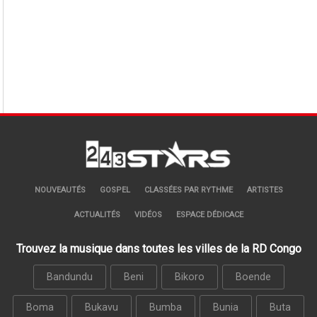
NOUVEAUTÉS
GOSPEL
CLASSÉES PAR RYTHME
ARTISTES
ACTUALITÉS
VIDÉOS
ESPACE DÉDICACE
Trouvez la musique dans toutes les villes de la RD Congo
Bandundu
Beni
Bikoro
Boende
Boma
Bukavu
Bumba
Bunia
Buta