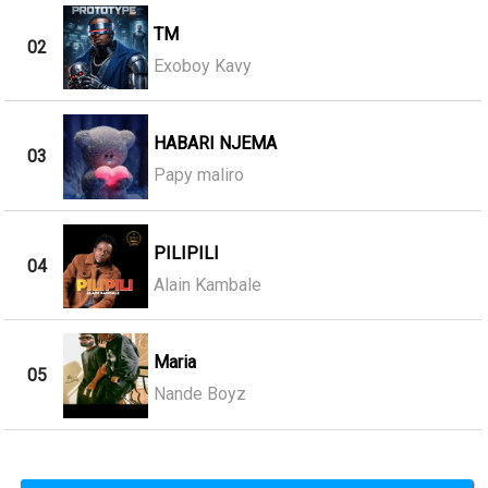
TM
02
Exoboy Kavy
HABARI NJEMA
03
Papy maliro
PILIPILI
04
Alain Kambale
Maria
05
Nande Boyz