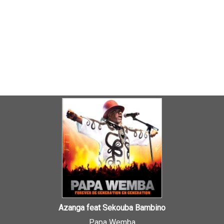
Azanga feat Sekouba Bambino
Papa Wemba