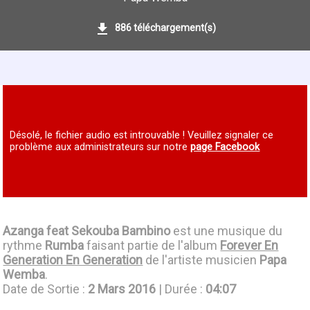
886 téléchargement(s)
Désolé, le fichier audio est introuvable ! Veuillez signaler ce
problème aux administrateurs sur notre
page Facebook
Azanga feat Sekouba Bambino
est une musique du
rythme
Rumba
faisant partie de l'album
Forever En
Generation En Generation
de l'artiste musicien
Papa
Wemba
.
Date de Sortie :
2 Mars 2016
| Durée :
04:07