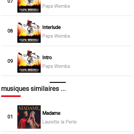
07
Papa Wemba
Interlude
08
Papa Wemba
Intro
09
Papa Wemba
musiques similaires ...
Madame
01
Laurette la Perle