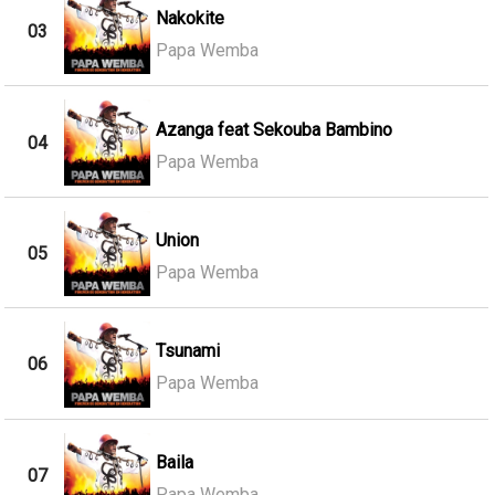
Nakokite
03
Papa Wemba
Azanga feat Sekouba Bambino
04
Papa Wemba
Union
05
Papa Wemba
Tsunami
06
Papa Wemba
Baila
07
Papa Wemba