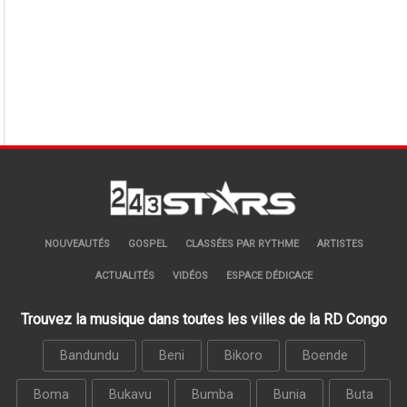
NOUVEAUTÉS
GOSPEL
CLASSÉES PAR RYTHME
ARTISTES
ACTUALITÉS
VIDÉOS
ESPACE DÉDICACE
Trouvez la musique dans toutes les villes de la RD Congo
Bandundu
Beni
Bikoro
Boende
Boma
Bukavu
Bumba
Bunia
Buta