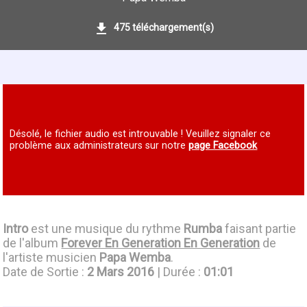
475 téléchargement(s)
Désolé, le fichier audio est introuvable ! Veuillez signaler ce
problème aux administrateurs sur notre
page Facebook
Intro
est une musique du rythme
Rumba
faisant partie
de l'album
Forever En Generation En Generation
de
l'artiste musicien
Papa Wemba
.
Date de Sortie :
2 Mars 2016
| Durée :
01:01