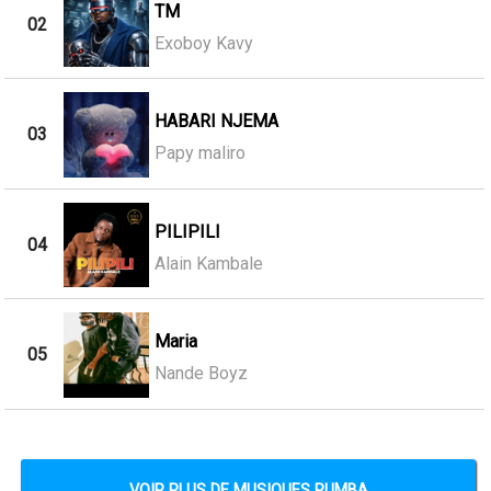
TM
02
Exoboy Kavy
HABARI NJEMA
03
Papy maliro
PILIPILI
04
Alain Kambale
Maria
05
Nande Boyz
VOIR PLUS DE MUSIQUES RUMBA