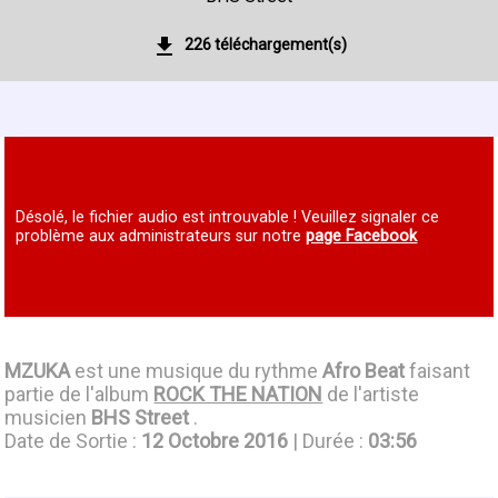
226 téléchargement(s)
Désolé, le fichier audio est introuvable ! Veuillez signaler ce
problème aux administrateurs sur notre
page Facebook
MZUKA
est une musique du rythme
Afro Beat
faisant
partie de l'album
ROCK THE NATION
de l'artiste
musicien
BHS Street
.
Date de Sortie :
12 Octobre 2016
| Durée :
03:56