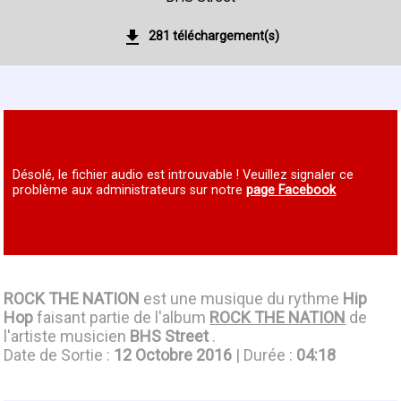
281 téléchargement(s)
Désolé, le fichier audio est introuvable ! Veuillez signaler ce
problème aux administrateurs sur notre
page Facebook
ROCK THE NATION
est une musique du rythme
Hip
Hop
faisant partie de l'album
ROCK THE NATION
de
l'artiste musicien
BHS Street
.
Date de Sortie :
12 Octobre 2016
| Durée :
04:18