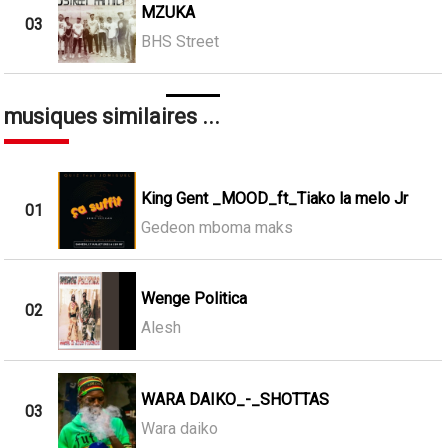
MZUKA
03
BHS Street
musiques similaires ...
King Gent _MOOD_ft_Tiako la melo Jr
01
Gedeon mboma maks
Wenge Politica
02
Alesh
WARA DAIKO_-_SHOTTAS
03
Wara daiko