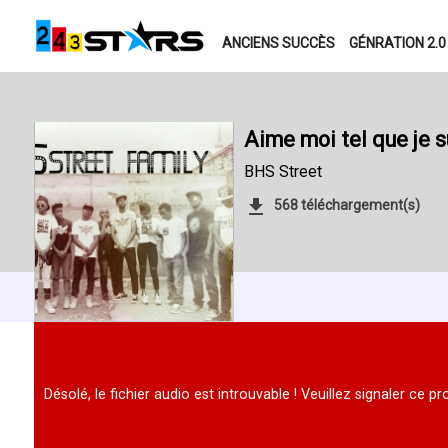
ANCIENS SUCCÈS
GÉNRATION 2.0
Aime moi tel que je s
BHS Street
568 téléchargement(s)
Désolé, le fichier audio est introuvable ! Veuillez signaler ce