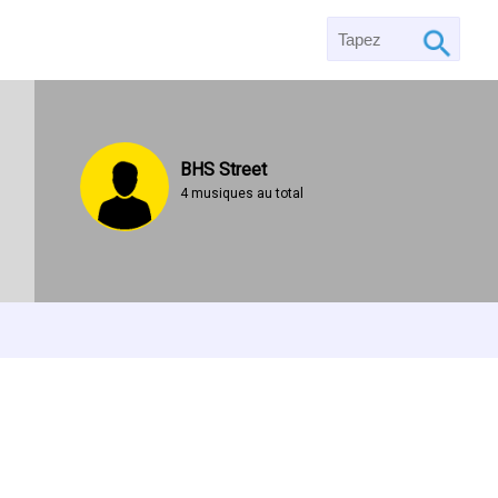
BHS Street
4 musiques au total