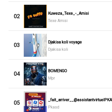
Kuweza_Texe_-_Amisi
02
Texe Amisi
Djakisa koli voyage
03
Djakisa koli
BOMENGO
04
Mpr
_fait_arriver__@assistantvirtuelPK
05
Pkasd