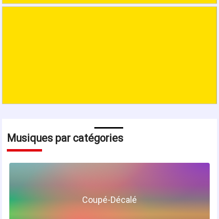
Bunia
Ville de
536 artistes
468 musiques
VISITER BUNIA
Lubumbashi
Ville de
384 artistes
Musiques par catégories
288 musiques
VISITER LUBUMBASHI
Coupé-Décalé