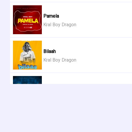
Pamela
Kral Boy Dragon
Bilaah
Kral Boy Dragon
Ubaguzi
Kral Boy Dragon
Mabé
Dianas Team