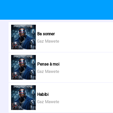
Ba sonner
Gaz Mawete
Pense à moi
Gaz Mawete
Habibi
Gaz Mawete