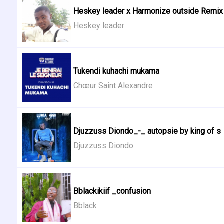
Heskey leader x Harmonize outside Remix .
Heskey leader
Tukendi kuhachi mukama
Chœur Saint Alexandre
Djuzzuss Diondo_-_ autopsie by king of s
Djuzzuss Diondo
Bblackikiif _confusion
Bblack