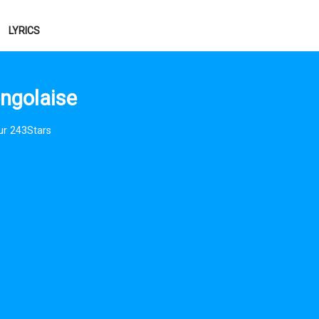
LYRICS
ngolaise
ur 243Stars