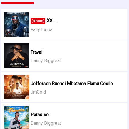
XX ...
(album)
Fally Ipupa
Travail
Danny Biggreat
Jefferson Buensi Mbotama Elamu Cécile
JmGold
Paradise
Danny Biggreat