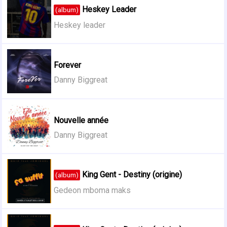
Heskey Leader
(album)
Heskey leader
Forever
Danny Biggreat
Nouvelle année
Danny Biggreat
King Gent - Destiny (origine)
(album)
Gedeon mboma maks