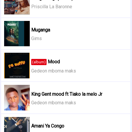
Priscilla La Baronne
Muganga
Gims
Mood
(album)
Gedeon mboma maks
King Gent mood ft Tiako la melo Jr
Gedeon mboma maks
Amani Ya Congo