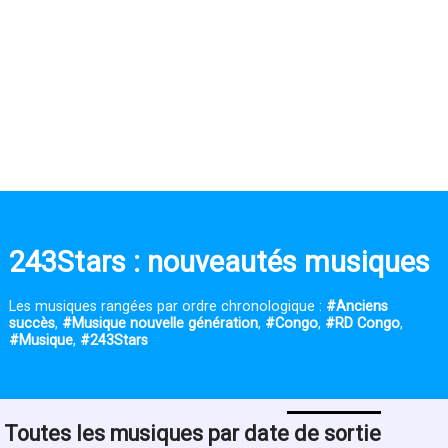
243Stars : nouveautés musiques
Les musiques rangées par ordre chronologique :
#Anciens
succès
,
#Musique nouvelle génération
,
#Congo
,
#RD Congo
,
#Musique
,
#243Stars
Toutes les musiques par date de sortie