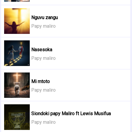
Nguvu zangu
Papy maliro
Nasesoka
Papy maliro
Mi mtoto
Papy maliro
Siondoki papy Maliro ft Lewis Musifua
Papy maliro