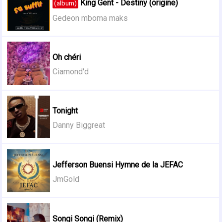
King Gent - Destiny (origine)
(album)
Gedeon mboma maks
Oh chéri
Ciamond'd
Tonight
Danny Biggreat
Jefferson Buensi Hymne de la JEFAC
JmGold
Songi Songi (Remix)