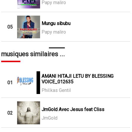
Papy maliro
Mungu sibubu
05
Papy maliro
musiques similaires ...
AMANI HITAJI LETU BY BLESSING
VOICE_012635
01
Phil.kas Gentil
JmGold Avec Jesus feat Cliss
02
JmGold