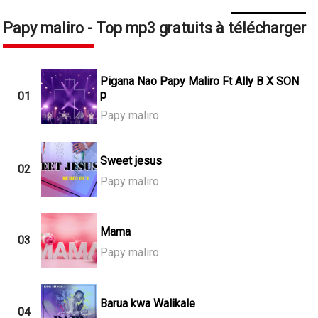
Papy maliro - Top mp3 gratuits à télécharger
Pigana Nao Papy Maliro Ft Ally B X SON
p
01
Papy maliro
Sweet jesus
02
Papy maliro
Mama
03
Papy maliro
Barua kwa Walikale
04