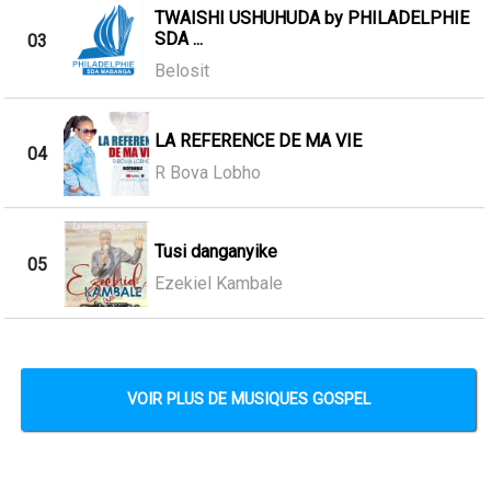
TWAISHI USHUHUDA by PHILADELPHIE
SDA ...
03
Belosit
LA REFERENCE DE MA VIE
04
R Bova Lobho
Tusi danganyike
05
Ezekiel Kambale
VOIR PLUS DE MUSIQUES GOSPEL