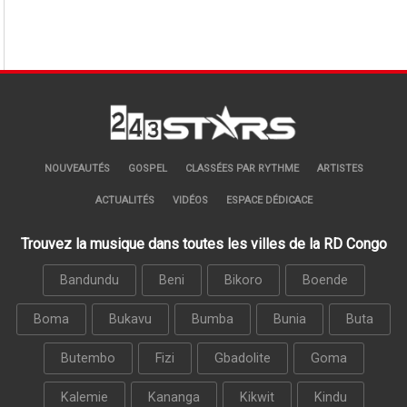
NOUVEAUTÉS
GOSPEL
CLASSÉES PAR RYTHME
ARTISTES
ACTUALITÉS
VIDÉOS
ESPACE DÉDICACE
Trouvez la musique dans toutes les villes de la RD Congo
Bandundu
Beni
Bikoro
Boende
Boma
Bukavu
Bumba
Bunia
Buta
Butembo
Fizi
Gbadolite
Goma
Kalemie
Kananga
Kikwit
Kindu