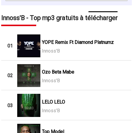
Innoss'B - Top mp3 gratuits à télécharger
YOPE Remix Ft Diamond Platnumz
01
Innoss'B
Ozo Beta Mabe
02
Innoss'B
LELO LELO
03
Innoss'B
Top Model