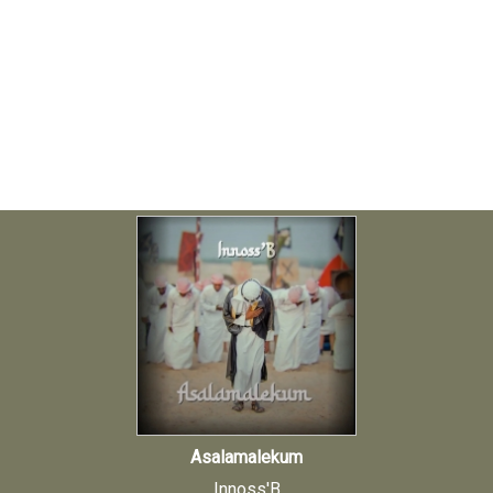
Asalamalekum
Innoss'B