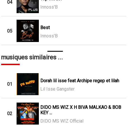
04
Innoss'B
Best
05
Innoss'B
musiques similaires ...
Dorah lil isse feat Archipe regep et lilah
01
Lil Isse Gangster
DIDO MS WIZ X H BIVA MALKAO & BOB
KEY ...
02
DIDO MS WIZ Official