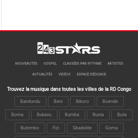
NOUVEAUTÉS
GOSPEL
CLASSÉES PAR RYTHME
ARTISTES
ACTUALITÉS
VIDÉOS
ESPACE DÉDICACE
Trouvez la musique dans toutes les villes de la RD Congo
Bandundu
Beni
Bikoro
Boende
Boma
Bukavu
Bumba
Bunia
Buta
Butembo
Fizi
Gbadolite
Goma