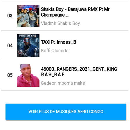
Shakis Boy - Banajuwa RMX Ft Mr
Champagne ...
03
Vladmir Shakis Boy
TAXIFt. Innoss_B
04
Koffi Olomide
46000_RANGERS_2021_GENT_KING
R.A.S_R.A.F
05
Gedeon mboma maks
VOIR PLUS DE MUSIQUES AFRO CONGO