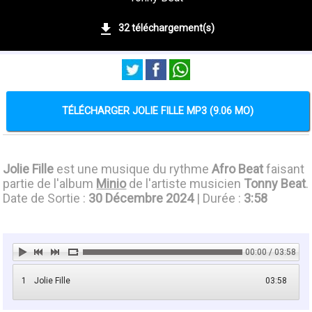
32 téléchargement(s)
TÉLÉCHARGER JOLIE FILLE MP3 (9.06 MO)
Jolie Fille
est une musique du rythme
Afro Beat
faisant
partie de l'album
Minio
de l'artiste musicien
Tonny Beat
.
Date de Sortie :
30 Décembre 2024
| Durée :
3:58
00:00 / 03:58
1
Jolie Fille
03:58