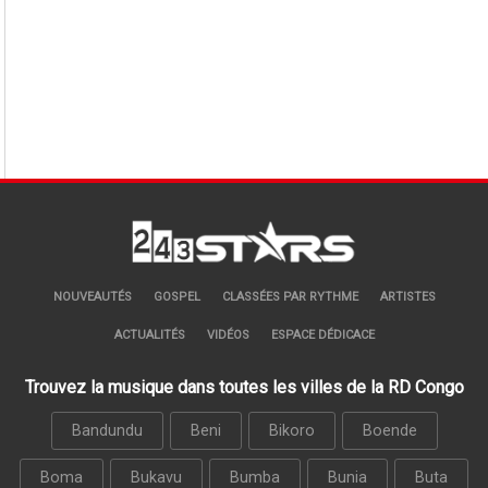
NOUVEAUTÉS
GOSPEL
CLASSÉES PAR RYTHME
ARTISTES
ACTUALITÉS
VIDÉOS
ESPACE DÉDICACE
Trouvez la musique dans toutes les villes de la RD Congo
Bandundu
Beni
Bikoro
Boende
Boma
Bukavu
Bumba
Bunia
Buta