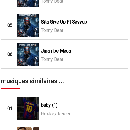
Tonny Beat
Sita Give Up Ft Savyop
05
Tonny Beat
Jipambe Maua
06
Tonny Beat
musiques similaires ...
baby (1)
01
Heskey leader