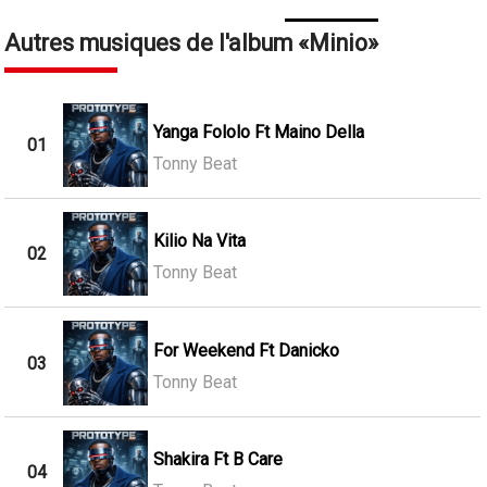
Autres musiques de l'album
Minio
Yanga Fololo Ft Maino Della
01
Tonny Beat
Kilio Na Vita
02
Tonny Beat
For Weekend Ft Danicko
03
Tonny Beat
Shakira Ft B Care
04