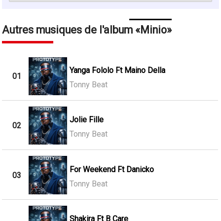
Autres musiques de l'album
Minio
Yanga Fololo Ft Maino Della
01
Tonny Beat
Jolie Fille
02
Tonny Beat
For Weekend Ft Danicko
03
Tonny Beat
Shakira Ft B Care