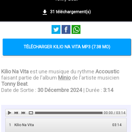
31 téléchargement(s)
TÉLÉCHARGER KILIO NA VITA MP3 (7.38 MO)
Kilio Na Vita
est une musique du rythme
Accoustic
faisant partie de l'album
Minio
de l'artiste musicien
Tonny Beat
.
Date de Sortie :
30 Décembre 2024
| Durée :
3:14
00:00 / 03:14
1
Kilio Na Vita
03:14