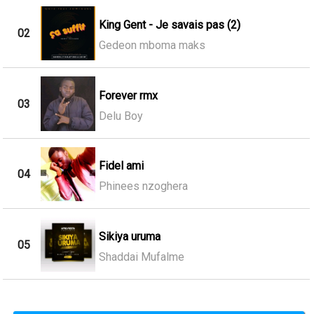
King Gent - Je savais pas (2)
02
Gedeon mboma maks
Forever rmx
03
Delu Boy
Fidel ami
04
Phinees nzoghera
Sikiya uruma
05
Shaddai Mufalme