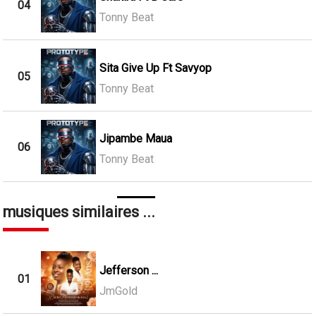
04
Tonny Beat
Sita Give Up Ft Savyop
05
Tonny Beat
Jipambe Maua
06
Tonny Beat
musiques similaires ...
Jefferson ...
01
JmGold