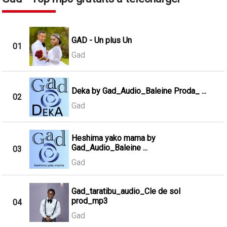
GAD - Un plus Un
01
Gad
Deka by Gad_Audio_Baleine Proda_ ...
02
Gad
Heshima yako mama by
Gad_Audio_Baleine ...
03
Gad
Gad_taratibu_audio_Cle de sol
prod_mp3
04
Gad