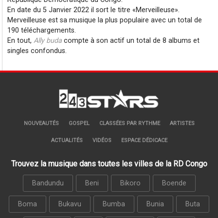
En date du 5 Janvier 2022 il sort le titre
Merveilleuse
.
Merveilleuse est sa musique la plus populaire avec un total de
190 téléchargements.
En tout,
Ally buda
compte à son actif un total de 8 albums et
singles confondus.
NOUVEAUTÉS
GOSPEL
CLASSÉES PAR RYTHME
ARTISTES
ACTUALITÉS
VIDÉOS
ESPACE DÉDICACE
Trouvez la musique dans toutes les villes de la RD Congo
Bandundu
Beni
Bikoro
Boende
Boma
Bukavu
Bumba
Bunia
Buta