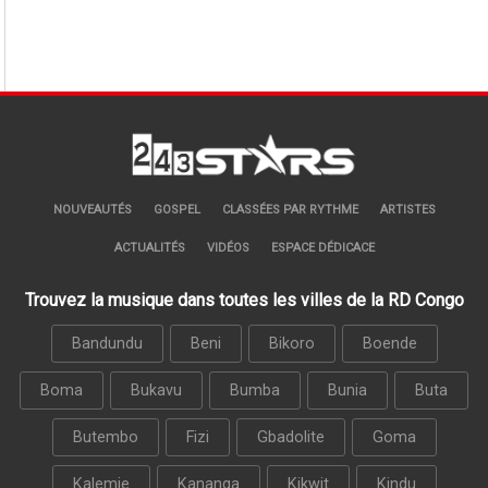
NOUVEAUTÉS
GOSPEL
CLASSÉES PAR RYTHME
ARTISTES
ACTUALITÉS
VIDÉOS
ESPACE DÉDICACE
Trouvez la musique dans toutes les villes de la RD Congo
Bandundu
Beni
Bikoro
Boende
Boma
Bukavu
Bumba
Bunia
Buta
Butembo
Fizi
Gbadolite
Goma
Kalemie
Kananga
Kikwit
Kindu