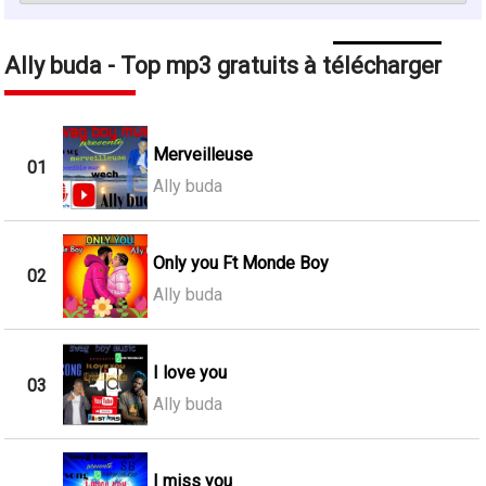
Ally buda - Top mp3 gratuits à télécharger
Merveilleuse
01
Ally buda
Only you Ft Monde Boy
02
Ally buda
I love you
03
Ally buda
I miss you