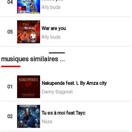
04
Ally buda
War are you
05
Ally buda
musiques similaires ...
Nakupenda feat. L By Amza city
01
Danny Biggreat
Tu es à moi feat Tayc
02
Naza