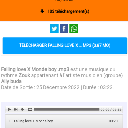
103 téléchargement(s)
TÉLÉCHARGER FALLING LOVE X ... MP3 (3.87 MO)
Falling love X Monde boy .mp3
est une musique du
rythme
Zouk
appartenant à l'artiste musicien (groupe)
Ally buda
.
Date de Sortie : 25 Décembre 2022 | Durée : 03:23.
00:00 / 03:23
1
Falling love X Monde boy
03:23