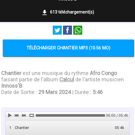
613 téléchargement(s)
TÉLÉCHARGER CHANTIER MP3 (10.56 MO)
Chantier
est une musique du rythme
Afro Congo
faisant partie de l'album
Calcul
de l'artiste musicien
Innoss'B
.
Date de Sortie :
29 Mars 2024
| Durée :
5:46
00:00 / 05:46
1
Chantier
05:46