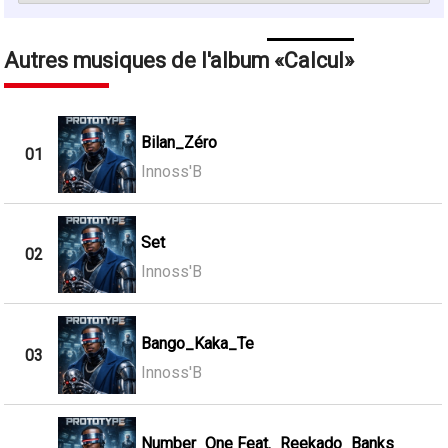
Autres musiques de l'album
Calcul
Bilan_Zéro
01
Innoss'B
Set
02
Innoss'B
Bango_Kaka_Te
03
Innoss'B
Number_One Feat._Reekado_Banks