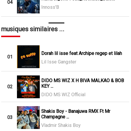
04
Innoss'B
musiques similaires ...
Dorah lil isse feat Archipe regep et lilah
01
Lil Isse Gangster
DIDO MS WIZ X H BIVA MALKAO & BOB
KEY ...
02
DIDO MS WIZ Official
Shakis Boy - Banajuwa RMX Ft Mr
Champagne ...
03
Vladmir Shakis Boy