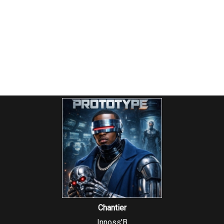
Chantier
Innoss'B