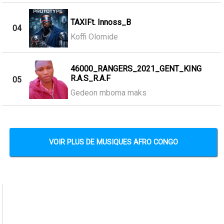
TAXIFt. Innoss_B
04
Koffi Olomide
46000_RANGERS_2021_GENT_KING
R.A.S_R.A.F
05
Gedeon mboma maks
VOIR PLUS DE MUSIQUES AFRO CONGO