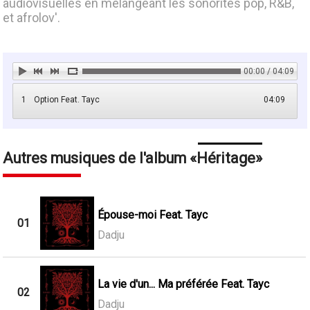
audiovisuelles en mélangeant les sonorités pop, R&B,
et afrolov'.
00:00 / 04:09
1
Option Feat. Tayc
04:09
Autres musiques de l'album
Héritage
Épouse-moi Feat. Tayc
01
Dadju
La vie d'un... Ma préférée Feat. Tayc
02
Dadju