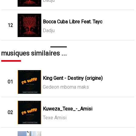
Dadju
Bocca Cuba Libre Feat. Tayc
12
Dadju
musiques similaires ...
King Gent - Destiny (origine)
01
Gedeon mboma maks
Kuweza_Texe_-_Amisi
02
Texe Amisi