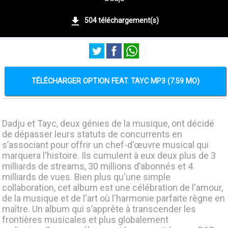
504 téléchargement(s)
TÉLÉCHARGER OPTION FEAT. TAYC MP3 (7.59 MO)
Dadju et Tayc, deux génies de la musique, ont décidé
de dépasser leurs statuts de concurrents en
s’associant pour offrir un chef-d'œuvre musical qui
marquera l'histoire. Ils cumulent à eux deux plus de 3
milliards de streams, 30 millions d’abonnés et 4
milliards de vues. Bien plus qu'une simple
collaboration, cet album est une célébration de l'amour,
de la musique et de l'art où l'harmonie parfaite règne en
maître. Un album qui s’apprête à transcender les
frontières musicales et plus globalement