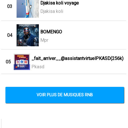
Djakisa koli voyage
03
Djakisa koli
BOMENGO
04
Mpr
_fait_arriver__@assistantvirtuelPKASD(256k)
05
Pkasd
VOIR PLUS DE MUSIQUES RNB